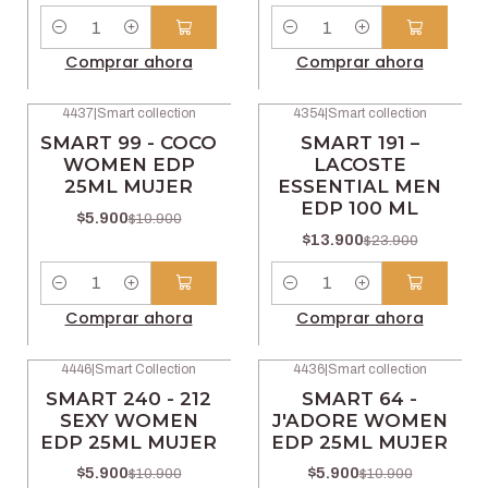
Cantidad
Cantidad
Comprar ahora
Comprar ahora
4437
|
Smart collection
4354
|
Smart collection
-46% OFF
-42% OFF
SMART 99 - COCO
SMART 191 –
WOMEN EDP
LACOSTE
25ML MUJER
ESSENTIAL MEN
EDP 100 ML
$5.900
$10.900
$13.900
$23.900
Cantidad
Cantidad
Comprar ahora
Comprar ahora
4446
|
Smart Collection
4436
|
Smart collection
-46% OFF
-46% OFF
SMART 240 - 212
SMART 64 -
SEXY WOMEN
J'ADORE WOMEN
EDP 25ML MUJER
EDP 25ML MUJER
$5.900
$5.900
$10.900
$10.900