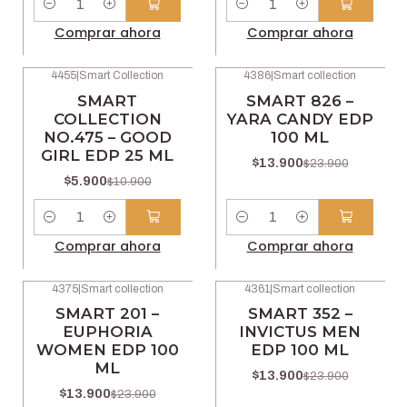
Cantidad
Cantidad
Comprar ahora
Comprar ahora
4455
|
Smart Collection
4386
|
Smart collection
-46% OFF
-42% OFF
SMART
SMART 826 –
COLLECTION
YARA CANDY EDP
NO.475 – GOOD
100 ML
GIRL EDP 25 ML
$13.900
$23.900
$5.900
$10.900
Cantidad
Cantidad
Comprar ahora
Comprar ahora
4375
|
Smart collection
4361
|
Smart collection
-42% OFF
-42% OFF
SMART 201 –
SMART 352 –
EUPHORIA
INVICTUS MEN
WOMEN EDP 100
EDP 100 ML
ML
$13.900
$23.900
$13.900
$23.900