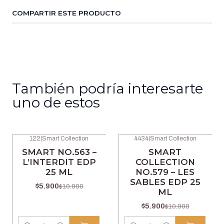
COMPARTIR ESTE PRODUCTO
También podría interesarte
uno de estos
122
|
Smart Collection
4434
|
Smart Collection
-46% OFF
-46% OFF
SMART NO.563 –
SMART
L’INTERDIT EDP
COLLECTION
25 ML
NO.579 – LES
SABLES EDP 25
$5.900
$10.900
ML
$5.900
$10.900