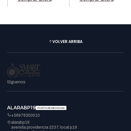
VOLVER ARRIBA
Síguenos
ALARABP19
PUNTO DE RECOGIDA
+56976350010
alarabp19
avenida providencia 2237, local p19