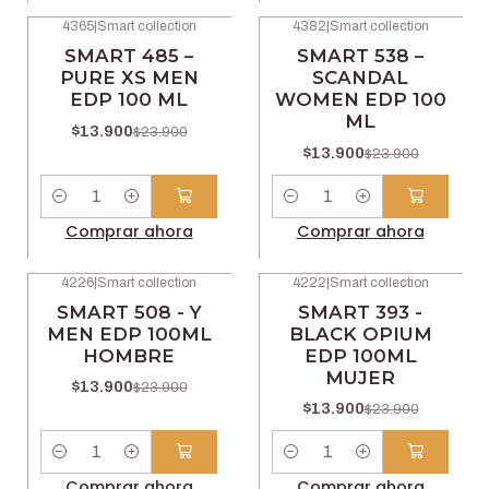
4365
|
Smart collection
4382
|
Smart collection
-42% OFF
-42% OFF
SMART 485 –
SMART 538 –
PURE XS MEN
SCANDAL
EDP 100 ML
WOMEN EDP 100
ML
$13.900
$23.900
$13.900
$23.900
Cantidad
Cantidad
Comprar ahora
Comprar ahora
4226
|
Smart collection
4222
|
Smart collection
-42% OFF
-42% OFF
SMART 508 - Y
SMART 393 -
MEN EDP 100ML
BLACK OPIUM
HOMBRE
EDP 100ML
MUJER
$13.900
$23.900
$13.900
$23.900
Cantidad
Cantidad
Comprar ahora
Comprar ahora