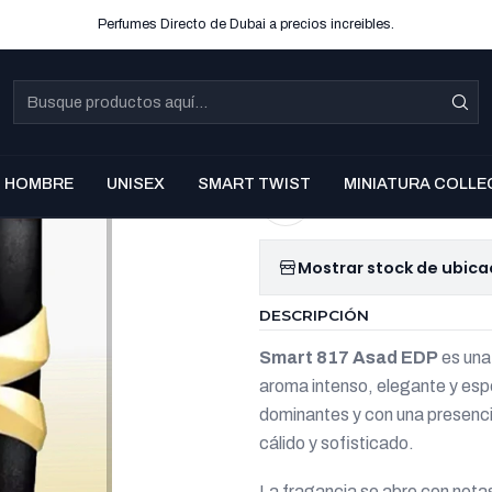
Perfumes Directo de Dubai a precios increibles.
|
SMART 817
Co
Cantidad
HOMBRE
UNISEX
SMART TWIST
MINIATURA COLLE
Agregar a la lista d
Mostrar stock de ubica
DESCRIPCIÓN
Smart 817 Asad EDP
es una
aroma intenso, elegante y es
dominantes y con una presenci
cálido y sofisticado.
La fragancia se abre con nota