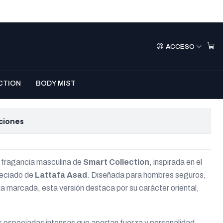
 – Asad EDP 100 ml
ACCESO
mprar Ahora
Agregar Al Carro
CTION
BODY MIST
e favoritos
ciones
 fragancia masculina de
Smart Collection
, inspirada en el
peciado de
Lattafa Asad
. Diseñada para hombres seguros,
a marcada, esta versión destaca por su carácter oriental,
s especiadas intensas que aportan fuerza y personalidad