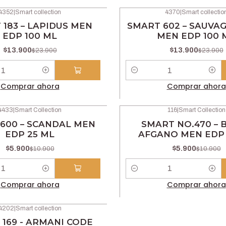
4352
|
Smart collection
4370
|
Smart collectio
-42% OFF
183 – LAPIDUS MEN
SMART 602 – SAUVAG
EDP 100 ML
MEN EDP 100 
$13.900
$13.900
$23.900
$23.900
Cantidad
Comprar ahora
Comprar ahora
4433
|
Smart Collection
116
|
Smart Collection
-46% OFF
600 – SCANDAL MEN
SMART NO.470 – 
EDP 25 ML
AFGANO MEN EDP 
$5.900
$5.900
$10.900
$10.900
Cantidad
Comprar ahora
Comprar ahora
4202
|
Smart collection
169 - ARMANI CODE