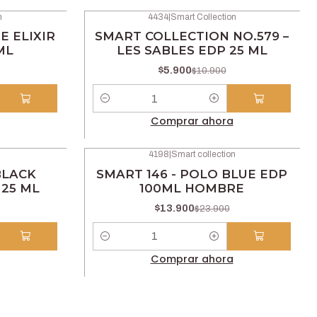
n
4434
|
Smart Collection
-46% OFF
E ELIXIR
SMART COLLECTION NO.579 –
ML
LES SABLES EDP 25 ML
$5.900
$10.900
Cantidad
Comprar ahora
4198
|
Smart collection
-42% OFF
BLACK
SMART 146 - POLO BLUE EDP
25 ML
100ML HOMBRE
$13.900
$23.900
Cantidad
Comprar ahora