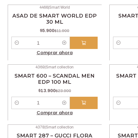
4466
|
Smart World
-50% OFF
-42% OFF
ASAD DE SMART WORLD EDP
SMART 
30 ML
$5.900
$11.900
Cantidad
Cantidad
Comprar ahora
4369
|
Smart collection
-42% OFF
-46% OFF
SMART 600 – SCANDAL MEN
SMART 
EDP 100 ML
$13.900
$23.900
Cantidad
Cantidad
Comprar ahora
4378
|
Smart collection
-42% OFF
-42% OFF
SMART 287 – GUCCI FLORA
SMART 