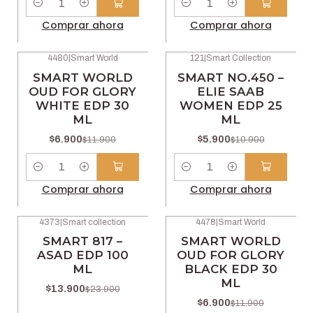
Cantidad
Cantidad
Comprar ahora
Comprar ahora
4480
|
Smart World
121
|
Smart Collection
-42% OFF
-46% OFF
SMART WORLD
SMART NO.450 –
OUD FOR GLORY
ELIE SAAB
WHITE EDP 30
WOMEN EDP 25
ML
ML
$6.900
$5.900
$11.900
$10.900
Cantidad
Cantidad
Comprar ahora
Comprar ahora
4373
|
Smart collection
4478
|
Smart World
-42% OFF
-42% OFF
SMART 817 –
SMART WORLD
ASAD EDP 100
OUD FOR GLORY
ML
BLACK EDP 30
ML
$13.900
$23.900
$6.900
$11.900