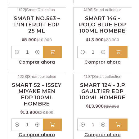
122
|
Smart Collection
4198
|
Smart collection
-46% OFF
-42% OFF
SMART NO.563 –
SMART 146 -
L’INTERDIT EDP
POLO BLUE EDP
25 ML
100ML HOMBRE
$5.900
$13.900
$10.900
$23.900
Cantidad
Cantidad
Comprar ahora
Comprar ahora
4228
|
Smart collection
4197
|
Smart collection
-42% OFF
-42% OFF
SMART 52 - ISSEY
SMART 124 - J.P
MIYAKE MEN
GAULTIER EDP
EDP 100ML
100ML HOMBRE
HOMBRE
$13.900
$23.900
$13.900
$23.900
Cantidad
Cantidad
Comprar ahora
Comprar ahora