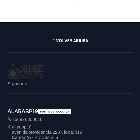
VOLVER ARRIBA
Síguenos
ALARABP19
PUNTO DE RECOGIDA
+56976350010
alarabp19
avenida providencia 2237, local p19
Santiago - Providencia