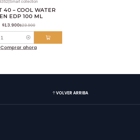
4352
|
Smart collection
 40 – COOL WATER
EN EDP 100 ML
$13.900
$23.900
Comprar ahora
VOLVER ARRIBA