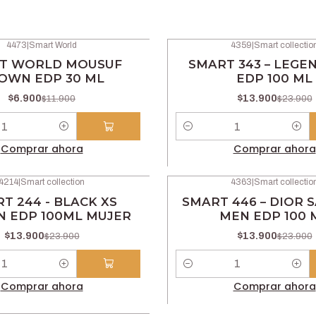
4473
|
Smart World
4359
|
Smart collectio
-42% OFF
T WORLD MOUSUF
SMART 343 – LEGE
OWN EDP 30 ML
EDP 100 ML
$6.900
$13.900
$11.900
$23.900
Cantidad
Comprar ahora
Comprar ahora
4214
|
Smart collection
4363
|
Smart collectio
-42% OFF
T 244 - BLACK XS
SMART 446 – DIOR 
 EDP 100ML MUJER
MEN EDP 100 
$13.900
$13.900
$23.900
$23.900
Cantidad
Comprar ahora
Comprar ahora