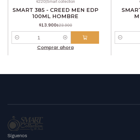
4220
|
Smart collection
-42% OFF
-42% OFF
SMART 385 - CREED MEN EDP
SMART
100ML HOMBRE
M
$13.900
$23.900
Cantidad
Cantidad
Comprar ahora
Síguenos