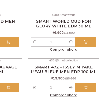
n
4480
|
Smart World
-42% OFF
ND MEN
SMART WORLD OUD FOR
GLORY WHITE EDP 30 ML
$6.900
$11.900
Cantidad
Comprar ahora
n
4364
|
Smart collection
-42% OFF
SAUVAGE
SMART 472 – ISSEY MIYAKE
ML
L’EAU BLEUE MEN EDP 100 ML
$13.900
$23.900
Cantidad
Comprar ahora