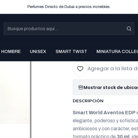
Perfumes Directo de Dubai a precios increibles.
|
Smart Wor
ml
Co
HOMBRE
UNISEX
SMART TWIST
MINIATURA COLLE
Cantidad
Agregar a la lista d
Mostrar stock de ubica
DESCRIPCIÓN
Smart World Aventos EDP
e
elegante, poderoso y sofisti
ambiciosos y con carácter, est
formato práctico de
30 ml
, id