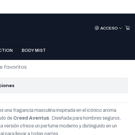
ld Aventos EDP 30
ACCESO
mprar Ahora
Agregar Al Carro
CTION
BODY MIST
e favoritos
ciones
s una fragancia masculina inspirada en el icónico aroma
cado de
Creed Aventus
. Diseñada para hombres seguros,
a versión ofrece un perfume moderno y distinguido en un
eal para llevar a todas partes.