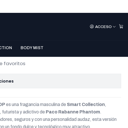
6 – Phantom Men
ACCESO
l
mprar Ahora
Agregar Al Carro
CTION
BODY MIST
e favoritos
ciones
DP
es una fragancia masculina de
Smart Collection
,
 futurista y adictivo de
Paco Rabanne Phantom
.
ores, seguros y con una personalidad audaz, esta versión
n un fondo dulce y tecnológico muy atractivo.