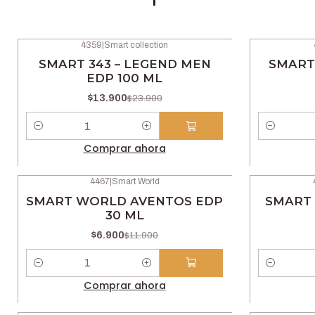
4359
|
Smart collection
-42% OFF
-42% OFF
SMART 343 – LEGEND MEN
SMART 
EDP 100 ML
$13.900
$23.900
Cantidad
Cantidad
Comprar ahora
4467
|
Smart World
-42% OFF
-42% OFF
SMART WORLD AVENTOS EDP
SMART 
30 ML
$6.900
$11.900
Cantidad
Cantidad
Comprar ahora