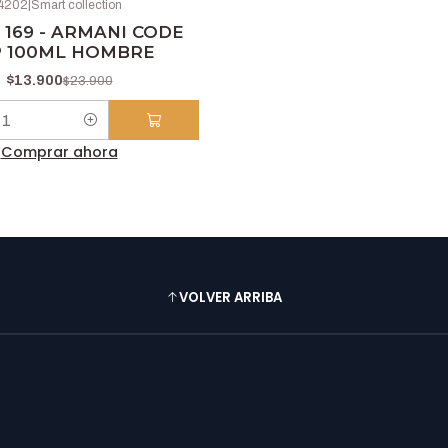
4202
|
Smart collection
169 - ARMANI CODE
 100ML HOMBRE
$13.900
$23.900
Comprar ahora
VOLVER ARRIBA