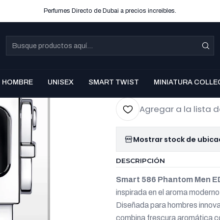
Perfumes Directo de Dubai a precios increibles.
|
SMART 58
EDP 100 m
Co
HOMBRE
UNISEX
SMART TWIST
MINIATURA COLLE
Cantidad
Agregar a la lista d
Mostrar stock de ubica
DESCRIPCIÓN
Smart 586 Phantom Men E
inspirada en el aroma moderno,
Diseñada para hombres innovad
combina frescura aromática co