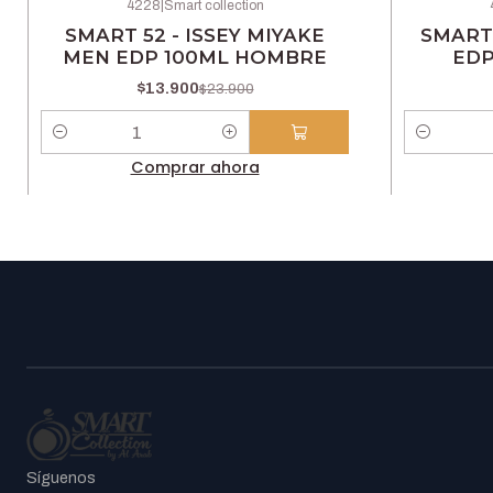
4228
|
Smart collection
-42% OFF
-42% OFF
SMART 52 - ISSEY MIYAKE
SMART 
MEN EDP 100ML HOMBRE
EDP
$13.900
$23.900
Cantidad
Cantidad
Comprar ahora
Síguenos