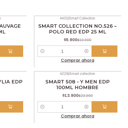
n
4431
|
Smart Collection
-46% OFF
SAUVAGE
SMART COLLECTION NO.526 –
ML
POLO RED EDP 25 ML
$5.900
$10.900
Cantidad
Comprar ahora
4226
|
Smart collection
-42% OFF
LIA EDP
SMART 508 - Y MEN EDP
100ML HOMBRE
$13.900
$23.900
Cantidad
Comprar ahora