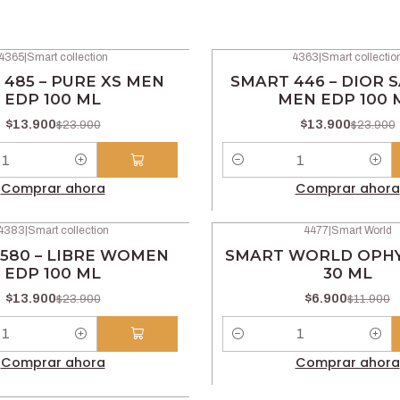
4365
|
Smart collection
4363
|
Smart collectio
-42% OFF
485 – PURE XS MEN
SMART 446 – DIOR 
EDP 100 ML
MEN EDP 100 
$13.900
$13.900
$23.900
$23.900
Cantidad
Comprar ahora
Comprar ahora
4383
|
Smart collection
4477
|
Smart World
-42% OFF
580 – LIBRE WOMEN
SMART WORLD OPHY
EDP 100 ML
30 ML
$13.900
$6.900
$23.900
$11.900
Cantidad
Comprar ahora
Comprar ahora