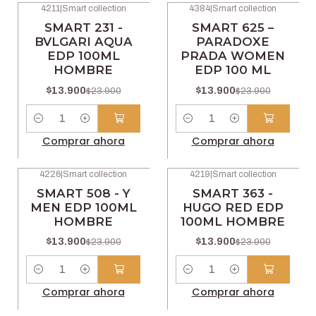
4211
|
Smart collection
4384
|
Smart collection
-42% OFF
-42% OFF
SMART 231 -
SMART 625 –
BVLGARI AQUA
PARADOXE
EDP 100ML
PRADA WOMEN
HOMBRE
EDP 100 ML
$13.900
$13.900
$23.900
$23.900
Cantidad
Cantidad
Comprar ahora
Comprar ahora
4226
|
Smart collection
4219
|
Smart collection
-42% OFF
-42% OFF
SMART 508 - Y
SMART 363 -
MEN EDP 100ML
HUGO RED EDP
HOMBRE
100ML HOMBRE
$13.900
$13.900
$23.900
$23.900
Cantidad
Cantidad
Comprar ahora
Comprar ahora