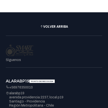
VOLVER ARRIBA
Síguenos
ALARABP19
PUNTO DE RECOGIDA
+56976350010
alarabp19
avenida providencia 2237, local p19
Santiago - Providencia
Región Metropolitana - Chile