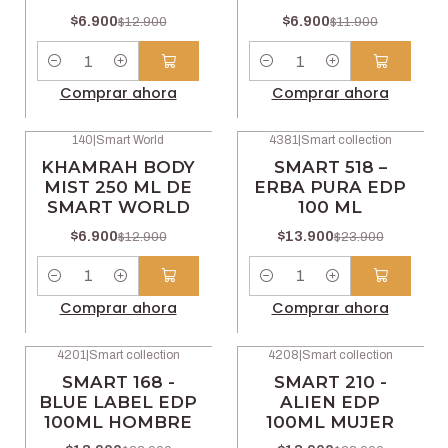
$6.900
$6.900
$12.900
$11.900
Cantidad
Cantidad
Comprar ahora
Comprar ahora
140
|
Smart World
4381
|
Smart collection
-47% OFF
-42% OFF
KHAMRAH BODY
SMART 518 –
MIST 250 ML DE
ERBA PURA EDP
SMART WORLD
100 ML
$6.900
$13.900
$12.900
$23.900
Cantidad
Cantidad
Comprar ahora
Comprar ahora
4201
|
Smart collection
4208
|
Smart collection
-42% OFF
-42% OFF
SMART 168 -
SMART 210 -
BLUE LABEL EDP
ALIEN EDP
100ML HOMBRE
100ML MUJER