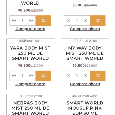
WORLD
$6.900
$12.900
$6.900
$12.900
Cantidad
Cantidad
Comprar ahora
Comprar ahora
100
|
Smart World
108
|
Smart World
-47% OFF
-47% OFF
YARA BODY MIST
MY WAY BODY
250 ML DE
MIST 250 ML DE
SMART WORLD
SMART WORLD
$6.900
$6.900
$12.900
$12.900
Cantidad
Cantidad
Comprar ahora
Comprar ahora
111
|
Smart World
4474
|
Smart World
-47% OFF
-42% OFF
NEBRAS BODY
SMART WORLD
MIST 250 ML DE
MOUSUF PINK
SMART WORLD
EDP 30 ML