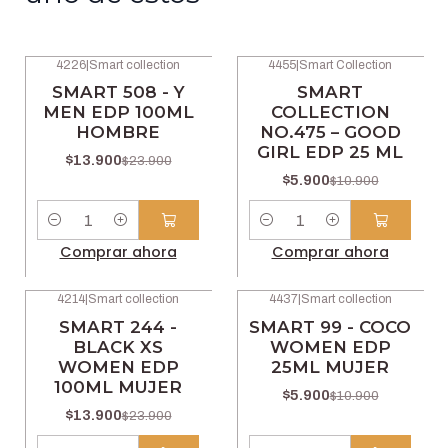
4226
|
Smart collection
4455
|
Smart Collection
-42% OFF
-46% OFF
SMART 508 - Y
SMART
MEN EDP 100ML
COLLECTION
HOMBRE
NO.475 – GOOD
GIRL EDP 25 ML
$13.900
$23.900
$5.900
$10.900
Cantidad
Cantidad
Comprar ahora
Comprar ahora
4214
|
Smart collection
4437
|
Smart collection
-42% OFF
-46% OFF
SMART 244 -
SMART 99 - COCO
BLACK XS
WOMEN EDP
WOMEN EDP
25ML MUJER
100ML MUJER
$5.900
$10.900
$13.900
$23.900