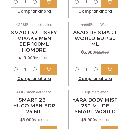
Cantidad
Cantidad
Comprar ahora
Comprar ahora
4228
|
Smart collection
4466
|
Smart World
-42% OFF
-50% OFF
SMART 52 - ISSEY
ASAD DE SMART
MIYAKE MEN
WORLD EDP 30
EDP 100ML
ML
HOMBRE
$5.900
$11.900
$13.900
$23.900
Cantidad
Cantidad
Comprar ahora
Comprar ahora
4418
|
Smart collection
100
|
Smart World
-46% OFF
-47% OFF
SMART 28 –
YARA BODY MIST
HUGO MEN EDP
250 ML DE
25 ML
SMART WORLD
$5.900
$6.900
$10.900
$12.900