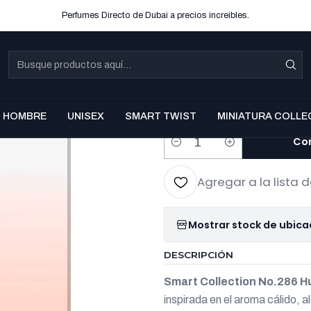
Perfumes Directo de Dubai a precios increibles.
|
Smart Coll
Hugo Bos
EDP 100 m
HOMBRE
UNISEX
SMART TWIST
MINIATURA COLLE
Co
Cantidad
Agregar a la lista d
Mostrar stock de ubica
DESCRIPCIÓN
Smart Collection No.286
inspirada en el aroma cálido, 