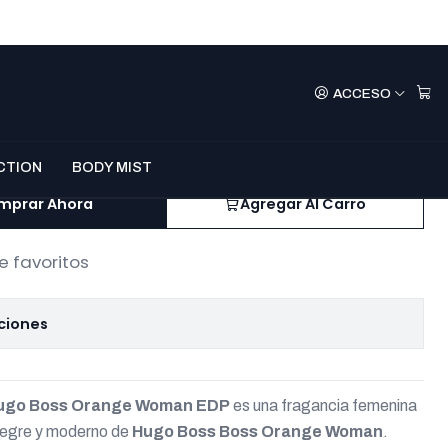
ection No.286 –
ACCESO
s Orange Woman
l
CTION
BODY MIST
mprar Ahora
Agregar Al Carro
e favoritos
ciones
 Hugo Boss Orange Woman EDP
es una fragancia femenina
alegre y moderno de
Hugo Boss Boss Orange Woman
.