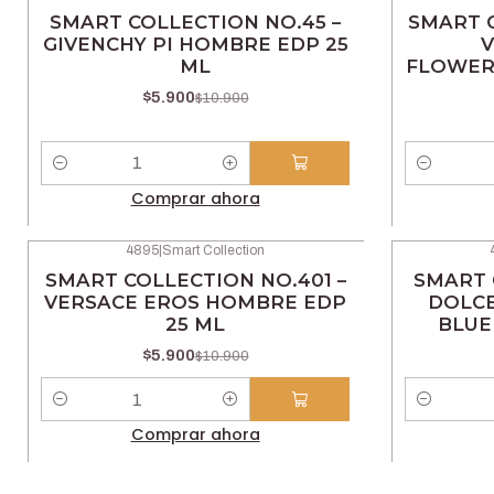
-46% OFF
-46% OFF
SMART COLLECTION NO.45 –
SMART C
GIVENCHY PI HOMBRE EDP 25
V
ML
FLOWER
$5.900
$10.900
Cantidad
Cantidad
Comprar ahora
4895
|
Smart Collection
-46% OFF
-46% OFF
SMART COLLECTION NO.401 –
SMART 
VERSACE EROS HOMBRE EDP
DOLCE
25 ML
BLUE
$5.900
$10.900
Cantidad
Cantidad
Comprar ahora