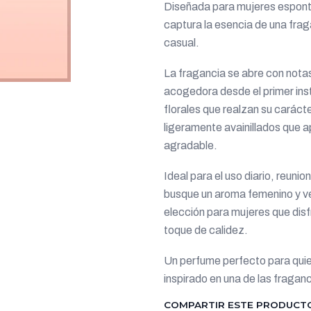
Diseñada para mujeres espontá
captura la esencia de una fra
casual.
La fragancia se abre con nota
acogedora desde el primer ins
florales que realzan su caráct
ligeramente avainillados que a
agradable.
Ideal para el uso diario, reunio
busque un aroma femenino y vers
elección para mujeres que disf
toque de calidez.
Un perfume perfecto para qui
inspirado en una de las frag
COMPARTIR ESTE PRODUCT