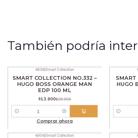
También podría inter
4836
|
Smart Collection
-52% OFF
-52% OFF
SMART COLLECTION NO.332 –
SMART 
HUGO BOSS ORANGE MAN
HUGO 
EDP 100 ML
$13.900
$28.900
Cantidad
Cantidad
Comprar ahora
4904
|
Smart Collection