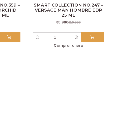
-46% OFF
NO.359 –
SMART COLLECTION NO.247 –
ORCHID
VERSACE MAN HOMBRE EDP
 ML
25 ML
$5.900
$10.900
Cantidad
Comprar ahora