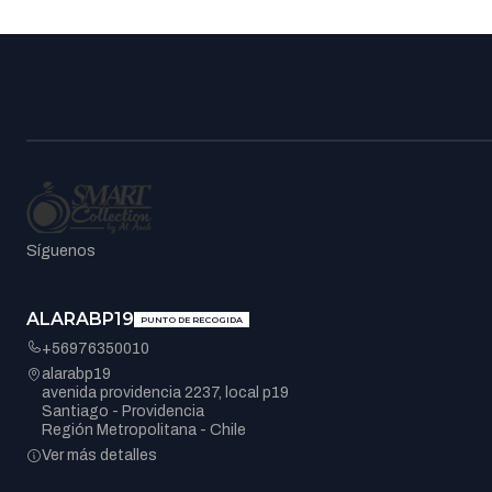
Síguenos
ALARABP19
PUNTO DE RECOGIDA
+56976350010
alarabp19
avenida providencia 2237, local p19
Santiago - Providencia
Región Metropolitana - Chile
Ver más detalles