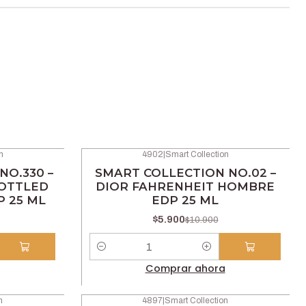
n
4902
|
Smart Collection
-46% OFF
NO.330 –
SMART COLLECTION NO.02 –
OTTLED
DIOR FAHRENHEIT HOMBRE
 25 ML
EDP 25 ML
$5.900
$10.900
Cantidad
Comprar ahora
n
4897
|
Smart Collection