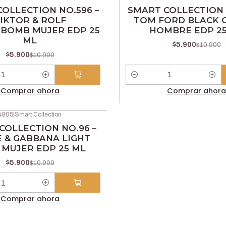
-46% OFF
OLLECTION NO.596 –
SMART COLLECTION 
IKTOR & ROLF
TOM FORD BLACK 
BOMB MUJER EDP 25
HOMBRE EDP 25
ML
$5.900
$10.900
$5.900
$10.900
Cantidad
Comprar ahora
Comprar ahora
4905
|
Smart Collection
COLLECTION NO.96 –
 & GABBANA LIGHT
 MUJER EDP 25 ML
$5.900
$10.900
Comprar ahora