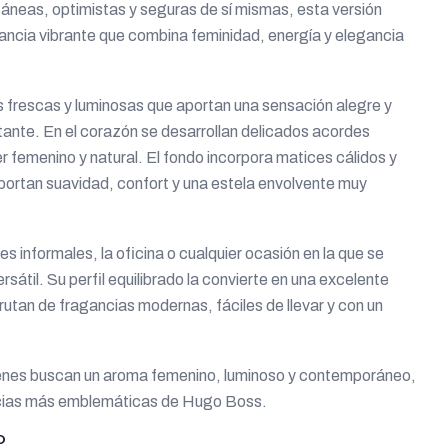
neas, optimistas y seguras de sí mismas, esta versión
gancia vibrante que combina feminidad, energía y elegancia
s frescas y luminosas que aportan una sensación alegre y
tante. En el corazón se desarrollan delicados acordes
er femenino y natural. El fondo incorpora matices cálidos y
portan suavidad, confort y una estela envolvente muy
nes informales, la oficina o cualquier ocasión en la que se
átil. Su perfil equilibrado la convierte en una excelente
rutan de fragancias modernas, fáciles de llevar y con un
enes buscan un aroma femenino, luminoso y contemporáneo,
ancias más emblemáticas de Hugo Boss.
O