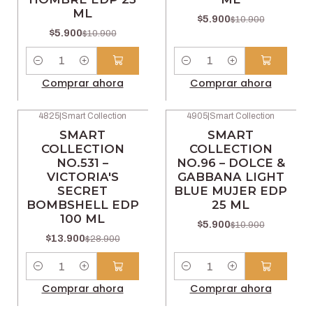
ML
$5.900
$10.900
$5.900
$10.900
Cantidad
Cantidad
Comprar ahora
Comprar ahora
4825
|
Smart Collection
4905
|
Smart Collection
-52% OFF
-46% OFF
SMART
SMART
COLLECTION
COLLECTION
NO.531 –
NO.96 – DOLCE &
VICTORIA'S
GABBANA LIGHT
SECRET
BLUE MUJER EDP
BOMBSHELL EDP
25 ML
100 ML
$5.900
$10.900
$13.900
$28.900
Cantidad
Cantidad
Comprar ahora
Comprar ahora