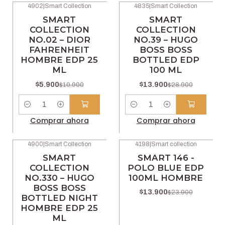
4902
|
Smart Collection
4835
|
Smart Collection
-46% OFF
-52% OFF
SMART
SMART
COLLECTION
COLLECTION
NO.02 – DIOR
NO.39 – HUGO
FAHRENHEIT
BOSS BOSS
HOMBRE EDP 25
BOTTLED EDP
ML
100 ML
$5.900
$13.900
$10.900
$28.900
Cantidad
Cantidad
Comprar ahora
Comprar ahora
4900
|
Smart Collection
4198
|
Smart collection
-46% OFF
-42% OFF
SMART
SMART 146 -
COLLECTION
POLO BLUE EDP
NO.330 – HUGO
100ML HOMBRE
BOSS BOSS
$13.900
$23.900
BOTTLED NIGHT
HOMBRE EDP 25
ML