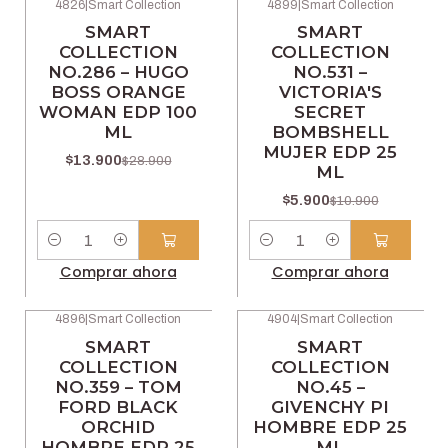
4826
|
Smart Collection
4899
|
Smart Collection
-52% OFF
-46% OFF
SMART
SMART
COLLECTION
COLLECTION
NO.286 – HUGO
NO.531 –
BOSS ORANGE
VICTORIA'S
WOMAN EDP 100
SECRET
ML
BOMBSHELL
MUJER EDP 25
$13.900
$28.900
ML
$5.900
$10.900
Cantidad
Cantidad
Comprar ahora
Comprar ahora
4896
|
Smart Collection
4904
|
Smart Collection
-46% OFF
-46% OFF
SMART
SMART
COLLECTION
COLLECTION
NO.359 – TOM
NO.45 –
FORD BLACK
GIVENCHY PI
ORCHID
HOMBRE EDP 25
HOMBRE EDP 25
ML