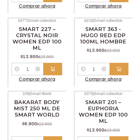
Comprar ahora
Comprar ahora
4377
|
Smart collection
4219
|
Smart collection
-42% OFF
-42% OFF
SMART 227 –
SMART 363 -
CRYSTAL NOIR
HUGO RED EDP
WOMEN EDP 100
100ML HOMBRE
ML
$13.900
$23.900
$13.900
$23.900
Cantidad
Cantidad
Comprar ahora
Comprar ahora
106
|
Smart World
4375
|
Smart collection
-47% OFF
-42% OFF
BAKARAT BODY
SMART 201 –
MIST 250 ML DE
EUPHORIA
SMART WORLD
WOMEN EDP 100
ML
$6.900
$12.900
$13.900
$23.900