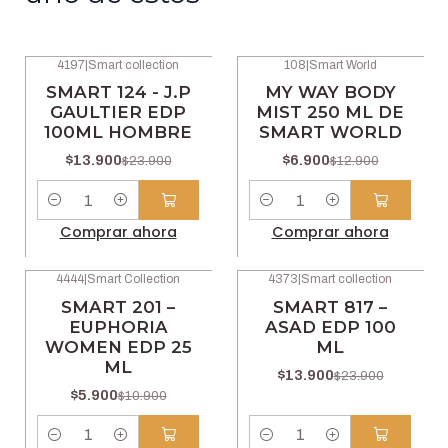
4197
|
Smart collection
108
|
Smart World
-42% OFF
-47% OFF
SMART 124 - J.P
MY WAY BODY
GAULTIER EDP
MIST 250 ML DE
100ML HOMBRE
SMART WORLD
$13.900
$6.900
$23.900
$12.900
Cantidad
Cantidad
Comprar ahora
Comprar ahora
4444
|
Smart Collection
4373
|
Smart collection
-46% OFF
-42% OFF
SMART 201 –
SMART 817 –
EUPHORIA
ASAD EDP 100
WOMEN EDP 25
ML
ML
$13.900
$23.900
$5.900
$10.900
Cantidad
Cantidad