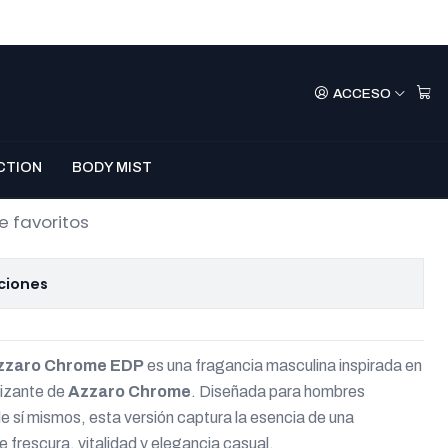
ection No.150 –
ACCESO
rome EDP 100 ml
mprar Ahora
Agregar Al Carro
CTION
BODY MIST
e favoritos
ciones
Azzaro Chrome EDP
es una fragancia masculina inspirada en
gizante de
Azzaro Chrome
. Diseñada para hombres
e sí mismos, esta versión captura la esencia de una
e frescura, vitalidad y elegancia casual.