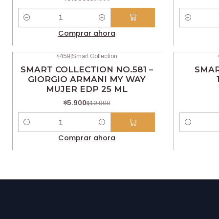
Cantidad
Cantidad
Comprar ahora
4459
|
Smart Collection
-46% OFF
-42% OFF
SMART COLLECTION NO.581 –
SMAR
GIORGIO ARMANI MY WAY
MUJER EDP 25 ML
$5.900
$10.900
Cantidad
Cantidad
Comprar ahora