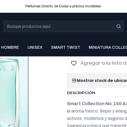
Perfumes Directo de Dubai a precios increibles.
|
Smart Coll
Azzaro Ch
Co
HOMBRE
UNISEX
SMART TWIST
MINIATURA COLLE
Cantidad
Agregar a la lista d
Mostrar stock de ubica
DESCRIPCIÓN
Smart Collection No.150 
el aroma fresco, limpio y ener
activos, modernos y seguros d
fragancia icónica que transmit