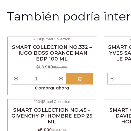
También podría inter
4836
|
Smart Collection
-52% OFF
-52% OFF
SMART COLLECTION NO.332 –
SMART C
HUGO BOSS ORANGE MAN
YVES S
EDP 100 ML
LE P
$13.900
$28.900
Cantidad
Cantidad
Comprar ahora
4904
|
Smart Collection
-46% OFF
-46% OFF
SMART COLLECTION NO.45 –
SMART 
GIVENCHY PI HOMBRE EDP 25
DAVI
ML
HO
$5.900
$10.900