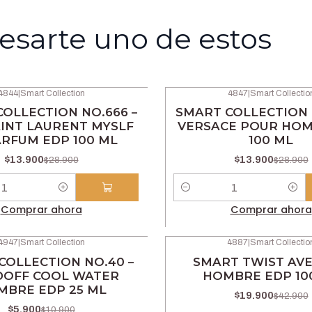
esarte uno de estos
4844
|
Smart Collection
4847
|
Smart Collectio
-52% OFF
OLLECTION NO.666 –
SMART COLLECTION 
AINT LAURENT MYSLF
VERSACE POUR HO
ARFUM EDP 100 ML
100 ML
$13.900
$13.900
$28.900
$28.900
Cantidad
Comprar ahora
Comprar ahora
4947
|
Smart Collection
4887
|
Smart Collectio
-54% OFF
COLLECTION NO.40 –
SMART TWIST AV
DOFF COOL WATER
HOMBRE EDP 10
MBRE EDP 25 ML
$19.900
$42.900
$5.900
$10.900