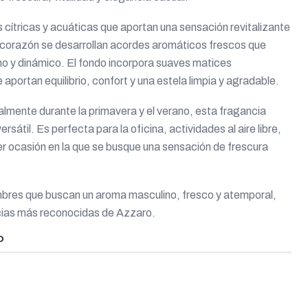
 cítricas y acuáticas que aportan una sensación revitalizante
l corazón se desarrollan acordes aromáticos frescos que
no y dinámico. El fondo incorpora suaves matices
portan equilibrio, confort y una estela limpia y agradable.
ialmente durante la primavera y el verano, esta fragancia
ersátil. Es perfecta para la oficina, actividades al aire libre,
er ocasión en la que se busque una sensación de frescura
bres que buscan un aroma masculino, fresco y atemporal,
ncias más reconocidas de Azzaro.
O