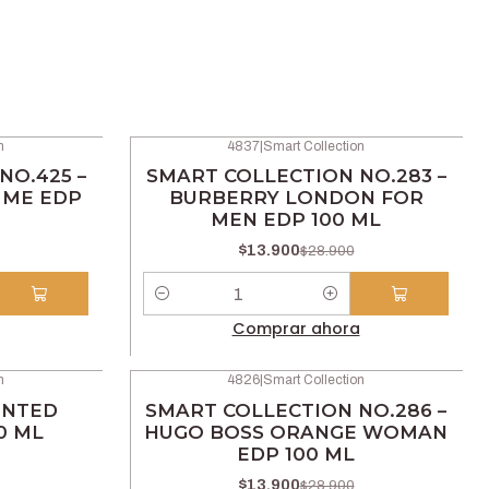
n
4837
|
Smart Collection
-52% OFF
NO.425 –
SMART COLLECTION NO.283 –
MME EDP
BURBERRY LONDON FOR
MEN EDP 100 ML
$13.900
$28.900
Cantidad
Comprar ahora
n
4826
|
Smart Collection
-52% OFF
ENTED
SMART COLLECTION NO.286 –
0 ML
HUGO BOSS ORANGE WOMAN
EDP 100 ML
$13.900
$28.900