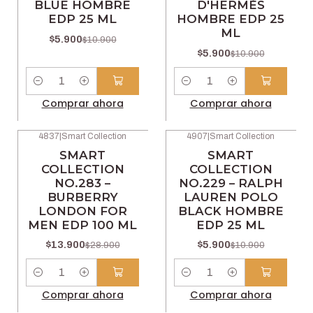
BLUE HOMBRE
D'HERMÈS
EDP 25 ML
HOMBRE EDP 25
ML
$5.900
$10.900
$5.900
$10.900
Cantidad
Cantidad
Comprar ahora
Comprar ahora
4837
|
Smart Collection
4907
|
Smart Collection
-52% OFF
-46% OFF
SMART
SMART
COLLECTION
COLLECTION
NO.283 –
NO.229 – RALPH
BURBERRY
LAUREN POLO
LONDON FOR
BLACK HOMBRE
MEN EDP 100 ML
EDP 25 ML
$13.900
$5.900
$28.900
$10.900
Cantidad
Cantidad
Comprar ahora
Comprar ahora