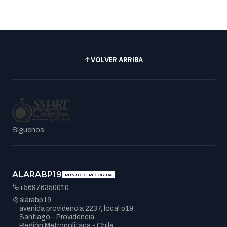
VOLVER ARRIBA
Síguenos
ALARABP19
PUNTO DE RECOGIDA
+56976350010
alarabp19
avenida providencia 2237, local p19
Santiago - Providencia
Región Metropolitana - Chile