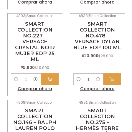
Comprar ahora
Comprar ahora
4893
|
Smart Collection
4838
|
Smart Collection
-46% OFF
-52% OFF
SMART
SMART
COLLECTION
COLLECTION
NO.227 –
NO.478 –
VERSACE
VERSACE DYLAN
CRYSTAL NOIR
BLUE EDP 100 ML
MUJER EDP 25
$13.900
$28.900
ML
$5.900
$10.900
Cantidad
Cantidad
Comprar ahora
Comprar ahora
4908
|
Smart Collection
4891
|
Smart Collection
-46% OFF
-46% OFF
SMART
SMART
COLLECTION
COLLECTION
NO.146 – RALPH
NO.275 –
LAUREN POLO
HERMÈS TERRE