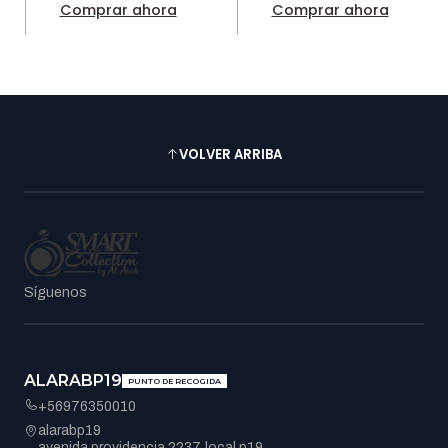
Comprar ahora
Comprar ahora
VOLVER ARRIBA
Síguenos
ALARABP19
PUNTO DE RECOGIDA
+56976350010
alarabp19
avenida providencia 2237, local p19