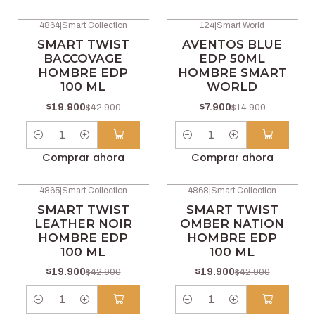
4864
|
Smart Collection
124
|
Smart World
-54% OFF
-47% OFF
SMART TWIST
AVENTOS BLUE
BACCOVAGE
EDP 50ML
HOMBRE EDP
HOMBRE SMART
100 ML
WORLD
$19.900
$7.900
$42.900
$14.900
Cantidad
Cantidad
Comprar ahora
Comprar ahora
4865
|
Smart Collection
4868
|
Smart Collection
-54% OFF
-54% OFF
SMART TWIST
SMART TWIST
LEATHER NOIR
OMBER NATION
HOMBRE EDP
HOMBRE EDP
100 ML
100 ML
$19.900
$19.900
$42.900
$42.900
Cantidad
Cantidad