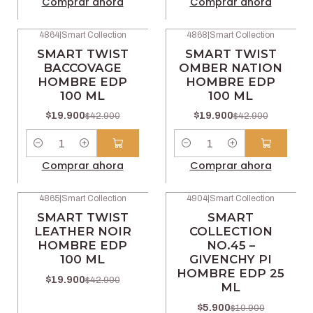
Comprar ahora
Comprar ahora
4864
|
Smart Collection
4868
|
Smart Collection
-54% OFF
-54% OFF
SMART TWIST
SMART TWIST
BACCOVAGE
OMBER NATION
HOMBRE EDP
HOMBRE EDP
100 ML
100 ML
$19.900
$19.900
$42.900
$42.900
Cantidad
Cantidad
Comprar ahora
Comprar ahora
4865
|
Smart Collection
4904
|
Smart Collection
-54% OFF
-46% OFF
SMART TWIST
SMART
LEATHER NOIR
COLLECTION
HOMBRE EDP
NO.45 –
100 ML
GIVENCHY PI
HOMBRE EDP 25
$19.900
$42.900
ML
$5.900
$10.900