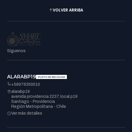
VOLVER ARRIBA
Síguenos
ALARABP19
PUNTO DE RECOGIDA
+56976350010
alarabp19
avenida providencia 2237, local p19
Santiago - Providencia
Región Metropolitana - Chile
Ver más detalles