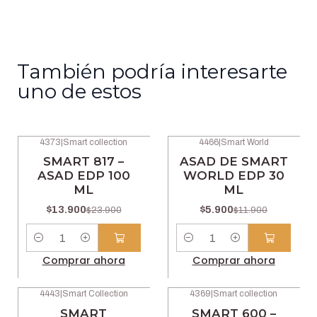
También podría interesarte
uno de estos
4373
|
Smart collection
4466
|
Smart World
-42% OFF
-50% OFF
SMART 817 –
ASAD DE SMART
ASAD EDP 100
WORLD EDP 30
ML
ML
$13.900
$5.900
$23.900
$11.900
Cantidad
Cantidad
Comprar ahora
Comprar ahora
4443
|
Smart Collection
4369
|
Smart collection
-46% OFF
-42% OFF
SMART
SMART 600 –