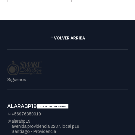
VOLVER ARRIBA
Síguenos
ALARABP19
PUNTO DE RECOGIDA
+56976350010
alarabp19
avenida providencia 2237, local p19
Santiago - Providencia