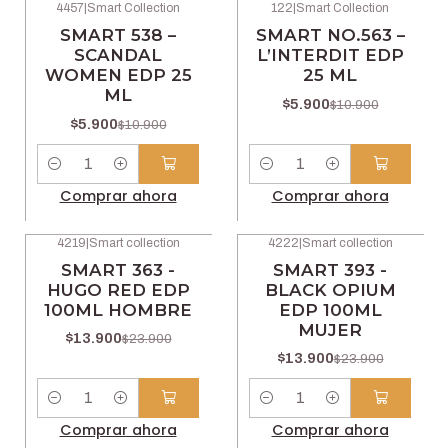
4457
|
Smart Collection
122
|
Smart Collection
-46% OFF
-46% OFF
SMART 538 –
SMART NO.563 –
SCANDAL
L’INTERDIT EDP
WOMEN EDP 25
25 ML
ML
$5.900
$10.900
$5.900
$10.900
Cantidad
Cantidad
Comprar ahora
Comprar ahora
4219
|
Smart collection
4222
|
Smart collection
-42% OFF
-42% OFF
SMART 363 -
SMART 393 -
HUGO RED EDP
BLACK OPIUM
100ML HOMBRE
EDP 100ML
MUJER
$13.900
$23.900
$13.900
$23.900
Cantidad
Cantidad
Comprar ahora
Comprar ahora