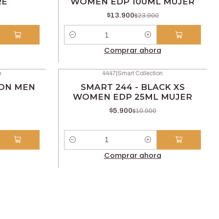
RE
WOMEN EDP 100ML MUJER
$13.900
$23.900
Cantidad
Comprar ahora
n
4447
|
Smart Collection
-46% OFF
ION MEN
SMART 244 - BLACK XS
WOMEN EDP 25ML MUJER
$5.900
$10.900
Cantidad
Comprar ahora