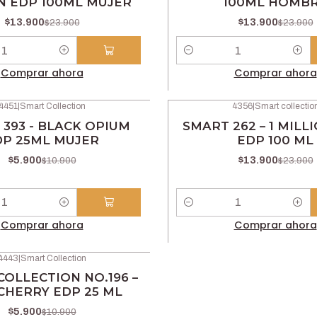
 EDP 100ML MUJER
100ML HOMB
$13.900
$13.900
$23.900
$23.900
Cantidad
Comprar ahora
Comprar ahora
4451
|
Smart Collection
4356
|
Smart collectio
-42% OFF
393 - BLACK OPIUM
SMART 262 – 1 MILL
DP 25ML MUJER
EDP 100 ML
$5.900
$13.900
$10.900
$23.900
Cantidad
Comprar ahora
Comprar ahora
4443
|
Smart Collection
OLLECTION NO.196 –
CHERRY EDP 25 ML
$5.900
$10.900