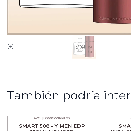
También podría inter
4226
|
Smart collection
-42% OFF
-42% OFF
SMART 508 - Y MEN EDP
SMAR