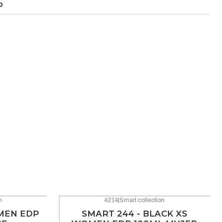
O
n
4214
|
Smart collection
-42% OFF
 MEN EDP
SMART 244 - BLACK XS