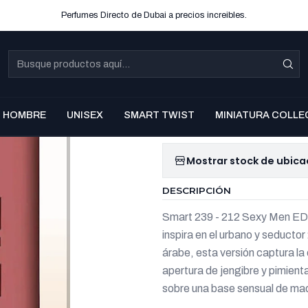
Perfumes Directo de Dubai a precios increibles.
|
Smart 239
100ml Ho
HOMBRE
UNISEX
SMART TWIST
MINIATURA COLLE
Agregar a la lista d
Mostrar stock de ubica
DESCRIPCIÓN
Smart 239 - 212 Sexy Men EDP
inspira en el urbano y seduct
árabe, esta versión captura l
apertura de jengibre y pimient
sobre una base sensual de mad