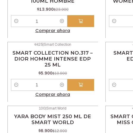
100ML HOMBRE
WOMEN
$13.900
$23.900
Cantidad
Cantidad
Comprar ahora
4425
|
Smart Collection
-46% OFF
-46% OFF
SMART COLLECTION NO.317 –
SMART 
DIOR HOMME INTENSE EDP
E
25 ML
$5.900
$10.900
Cantidad
Cantidad
Comprar ahora
100
|
Smart World
-47% OFF
-46% OFF
YARA BODY MIST 250 ML DE
SMART C
SMART WORLD
MISS 
$6.900
$12.900