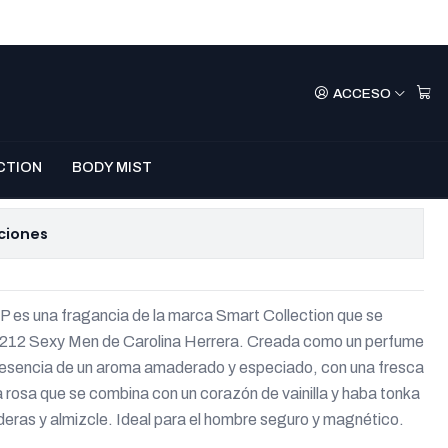
 - 212 Sexy Men EDP
ACCESO
mbre
CTION
BODY MIST
e favoritos
ciones
 es una fragancia de la marca Smart Collection que se
or 212 Sexy Men de Carolina Herrera. Creada como un perfume
a esencia de un aroma amaderado y especiado, con una fresca
a rosa que se combina con un corazón de vainilla y haba tonka
eras y almizcle. Ideal para el hombre seguro y magnético.