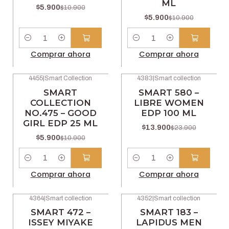
ML
$5.900
$10.900
$5.900
$10.900
Cantidad
Cantidad
Comprar ahora
Comprar ahora
4455
|
Smart Collection
4383
|
Smart collection
-46% OFF
-42% OFF
SMART
SMART 580 –
COLLECTION
LIBRE WOMEN
NO.475 – GOOD
EDP 100 ML
GIRL EDP 25 ML
$13.900
$23.900
$5.900
$10.900
Cantidad
Cantidad
Comprar ahora
Comprar ahora
4364
|
Smart collection
4352
|
Smart collection
-42% OFF
-42% OFF
SMART 472 –
SMART 183 –
ISSEY MIYAKE
LAPIDUS MEN