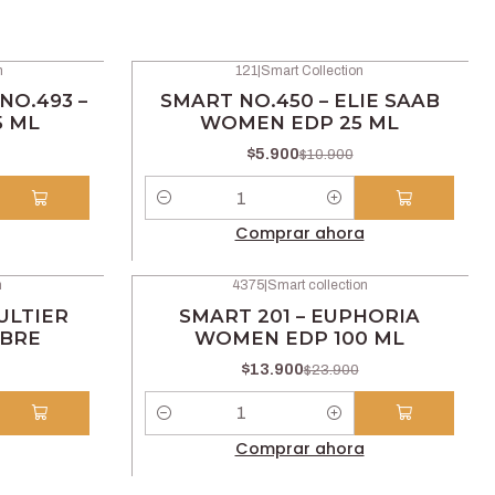
n
121
|
Smart Collection
-46% OFF
NO.493 –
SMART NO.450 – ELIE SAAB
5 ML
WOMEN EDP 25 ML
$5.900
$10.900
Cantidad
Comprar ahora
n
4375
|
Smart collection
-42% OFF
AULTIER
SMART 201 – EUPHORIA
MBRE
WOMEN EDP 100 ML
$13.900
$23.900
Cantidad
Comprar ahora