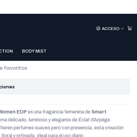
 – Éclat d’Arpège
ACCESO
P 25 ml
mprar Ahora
Agregar Al Carro
CTION
BODY MIST
e favoritos
ciones
 Women EDP
es una fragancia femenina de
Smart
roma delicado, luminoso y elegante de Éclat d’Arpège.
fieren perfumes suaves pero con presencia, esta creación
loral y refinada, ideal para el uso diario.