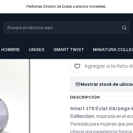
Perfumes Directo de Dubai a precios increibles.
|
SMART 178
Women ED
Co
HOMBRE
UNISEX
SMART TWIST
MINIATURA COLLE
Cantidad
Agregar a la lista d
Mostrar stock de ubica
DESCRIPCIÓN
Smart 178 Éclat d’Arpège
Collection
, inspirada en el a
Pensada para mujeres que pre
ofrece una experiencia fresca, f