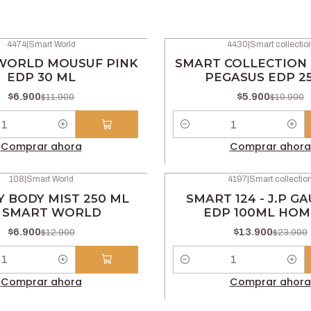
4474
|
Smart World
4430
|
Smart collectio
-46% OFF
WORLD MOUSUF PINK
SMART COLLECTION 
EDP 30 ML
PEGASUS EDP 2
$6.900
$5.900
$11.900
$10.900
Cantidad
Comprar ahora
Comprar ahora
108
|
Smart World
4197
|
Smart collectio
-42% OFF
 BODY MIST 250 ML
SMART 124 - J.P G
 SMART WORLD
EDP 100ML HO
$6.900
$13.900
$12.900
$23.900
Cantidad
Comprar ahora
Comprar ahora