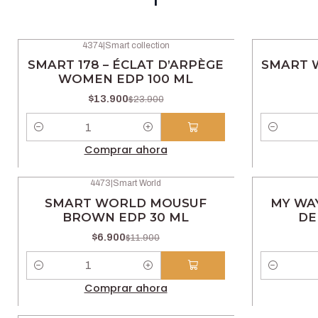
4374
|
Smart collection
-42% OFF
-42% OFF
SMART 178 – ÉCLAT D’ARPÈGE
SMART 
WOMEN EDP 100 ML
$13.900
$23.900
Cantidad
Cantidad
Comprar ahora
4473
|
Smart World
-42% OFF
-47% OFF
SMART WORLD MOUSUF
MY WAY
BROWN EDP 30 ML
DE
$6.900
$11.900
Cantidad
Cantidad
Comprar ahora