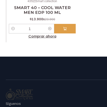
4352
|
Smart collection
-42% OFF
SMART 40 – COOL WATER
MEN EDP 100 ML
$13.900
$23.900
Cantidad
Comprar ahora
Síguenos