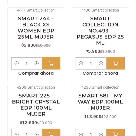
4447
|
Smart Collection
4430
|
Smart collection
-46% OFF
-46% OFF
SMART 244 -
SMART
BLACK XS
COLLECTION
WOMEN EDP
NO.493 –
25ML MUJER
PEGASUS EDP 25
ML
$5.900
$10.900
$5.900
$10.900
Cantidad
Cantidad
Comprar ahora
Comprar ahora
4209
|
Smart collection
4230
|
Smart collection
-42% OFF
-42% OFF
SMART 225 -
SMART 581 - MY
BRIGHT CRYSTAL
WAY EDP 100ML
EDP 100ML
MUJER
MUJER
$13.900
$23.900
$13.900
$23.900