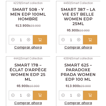
4226
|
Smart collection
4450
|
Smart Collection
-42% OFF
-46% OFF
SMART 508 - Y
SMART 387 – LA
MEN EDP 100ML
VIE EST BELLE
HOMBRE
WOMEN EDP
25ML
$13.900
$23.900
$5.900
$10.900
Cantidad
Cantidad
Comprar ahora
Comprar ahora
4441
|
Smart Collection
4384
|
Smart collection
-46% OFF
-42% OFF
SMART 178 –
SMART 625 –
ÉCLAT D’ARPÈGE
PARADOXE
WOMEN EDP 25
PRADA WOMEN
ML
EDP 100 ML
$5.900
$13.900
$10.900
$23.900
Cantidad
Cantidad
Comprar ahora
Comprar ahora