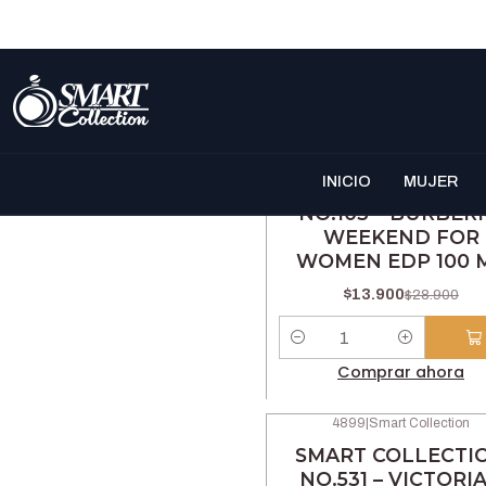
Mujer
4828
|
Smart Collection
-52% OFF
INICIO
MUJER
SMART COLLECTI
NO.103 – BURBER
WEEKEND FOR
WOMEN EDP 100 
$13.900
$28.900
Cantidad
Comprar ahora
4899
|
Smart Collection
-46% OFF
SMART COLLECTI
NO.531 – VICTORIA