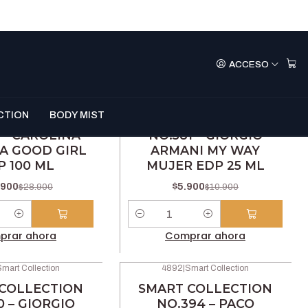
ACCESO
mart Collection
4459
|
Smart Collection
-46% OFF
CTION
BODY MIST
COLLECTION
SMART COLLECTION
 – CAROLINA
NO.581 – GIORGIO
A GOOD GIRL
ARMANI MY WAY
P 100 ML
MUJER EDP 25 ML
.900
$5.900
$28.900
$10.900
Cantidad
prar ahora
Comprar ahora
mart Collection
4892
|
Smart Collection
-46% OFF
COLLECTION
SMART COLLECTION
No disponible
0 – GIORGIO
NO.394 – PACO