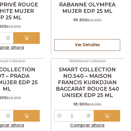
PRIVÉ ROUGE
RABANNE OLYMPEA
HITE MUJER
MUJER EDP 25 ML
P 25 ML
$5.900
$10.900
900
$10.900
Ver Detalles
prar ahora
mart Collection
4898
|
Smart Collection
-46% OFF
COLLECTION
SMART COLLECTION
97 – PRADA
NO.540 – MAISON
MUJER EDP 25
FRANCIS KURKDJIAN
ML
BACCARAT ROUGE 540
UNISEX EDP 25 ML
900
$10.900
$5.900
$10.900
Cantidad
prar ahora
Comprar ahora