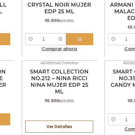
LL
CRYSTAL NOIR MUJER
ARMANI 
L
EDP 25 ML
MALAC
ED
$5.900
$10.900
$5.
Cantidad
Cantidad
Comprar ahora
Com
4906
|
Smart Collection
4909
|
S
-46% OFF
-46% OFF
ON
SMART COLLECTION
SMART 
No disponible
E
NO.212 – NINA RICCI
NO.3
ER
NINA MUJER EDP 25
CANDY 
ML
$5.900
$5.
$10.900
Cantidad
Ver Detalles
Com