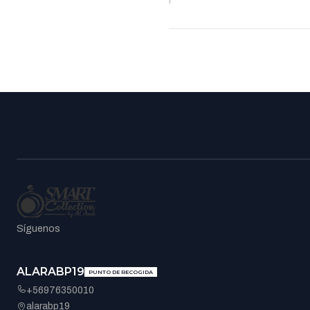
Síguenos
ALARABP19
PUNTO DE RECOGIDA
+56976350010
alarabp19