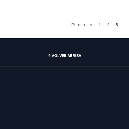
Primero
«
1
2
3
VOLVER ARRIBA