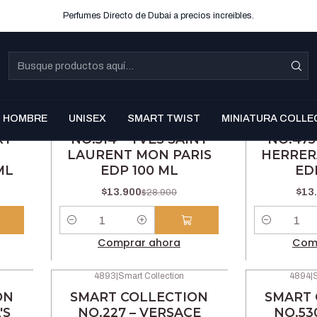
Perfumes Directo de Dubai a precios increibles.
4831
|
Smart Collection
4830
|
S
-52% OFF
-52% OFF
HOMBRE
UNISEX
SMART TWIST
MINIATURA COLLE
ON
SMART COLLECTION
SMART 
RY
NO.514 – YVES SAINT
NO.475
LAURENT MON PARIS
HERRER
ML
EDP 100 ML
ED
$13.900
$13
$28.900
Cantidad
Cantidad
Comprar ahora
Com
4893
|
Smart Collection
4894
|
S
-46% OFF
-46% OFF
ON
SMART COLLECTION
SMART 
'S
NO.227 – VERSACE
NO.53