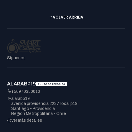
VOLVER ARRIBA
Síguenos
ALARABP19
PUNTO DE RECOGIDA
+56976350010
alarabp19
avenida providencia 2237, local p19
Santiago - Providencia
Región Metropolitana - Chile
Ver más detalles