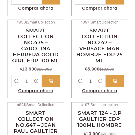
Cantidad
Cantidad
Comprar ahora
Comprar ahora
4830
|
Smart Collection
4897
|
Smart Collection
-52% OFF
-46% OFF
SMART
SMART
COLLECTION
COLLECTION
NO.475 –
NO.247 –
CAROLINA
VERSACE MAN
HERRERA GOOD
HOMBRE EDP 25
GIRL EDP 100 ML
ML
$13.900
$5.900
$28.900
$10.900
Cantidad
Cantidad
Comprar ahora
Comprar ahora
4841
|
Smart Collection
4197
|
Smart collection
-52% OFF
-42% OFF
SMART
SMART 124 - J.P
COLLECTION
GAULTIER EDP
NO.647 – JEAN
100ML HOMBRE
PAUL GAULTIER
$13.900
$23.900