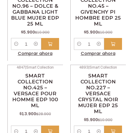
COLLECTION
COLLECTION
NO.96 – DOLCE &
NO.45 –
GABBANA LIGHT
GIVENCHY PI
BLUE MUJER EDP
HOMBRE EDP 25
25 ML
ML
$5.900
$5.900
$10.900
$10.900
Cantidad
Cantidad
Comprar ahora
Comprar ahora
4847
|
Smart Collection
4893
|
Smart Collection
-52% OFF
-46% OFF
SMART
SMART
COLLECTION
COLLECTION
NO.425 –
NO.227 –
VERSACE POUR
VERSACE
HOMME EDP 100
CRYSTAL NOIR
ML
MUJER EDP 25
ML
$13.900
$28.900
$5.900
$10.900