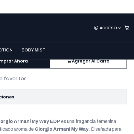
ection No.581 –
ACCESO
rmani My Way Mujer
CTION
BODY MIST
mprar Ahora
Agregar Al Carro
e favoritos
ciones
iorgio Armani My Way EDP
es una fragancia femenina
isticado aroma de
Giorgio Armani My Way
. Diseñada para