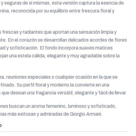
y seguras de sí mismas, esta versión captura la esencia de
na, reconocida por su equilibrio entre frescura floral y
 frescas y radiantes que aportan una sensación limpia y
nte. En el corazón se desarrollan delicados acordes de flores
ad y sofisticación. El fondo incorpora suaves matices
jan una estela cálida, elegante y muy agradable sobre la
cina, reuniones especiales o cualquier ocasión en la que se
inado. Su perfil floral y moderno la convierte en una
que desean una fragancia versátil, elegante y fácil de llevar.
nes buscan un aroma femenino, luminoso y sofisticado,
cias más exitosas y admiradas de Giorgio Armani.
O