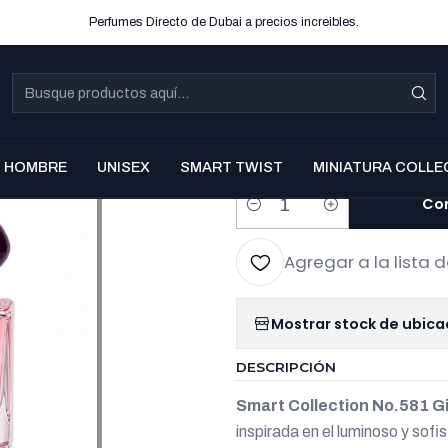
Perfumes Directo de Dubai a precios increibles.
|
Smart Coll
Giorgio A
EDP 25 ml
HOMBRE
UNISEX
SMART TWIST
MINIATURA COLLE
Co
Cantidad
Agregar a la lista d
Mostrar stock de ubica
DESCRIPCIÓN
Smart Collection No.581 G
inspirada en el luminoso y sof