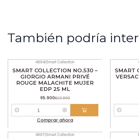
También podría inter
4894
|
Smart Collection
-46% OFF
-52% OFF
SMART COLLECTION NO.530 –
SMART C
GIORGIO ARMANI PRIVÉ
VERSAC
ROUGE MALACHITE MUJER
EDP 25 ML
$5.900
$10.900
Cantidad
Cantidad
Comprar ahora
4897
|
Smart Collection