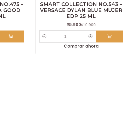
-46% OFF
NO.475 –
SMART COLLECTION NO.543 –
A GOOD
VERSACE DYLAN BLUE MUJER
ML
EDP 25 ML
$5.900
$10.900
Cantidad
Comprar ahora