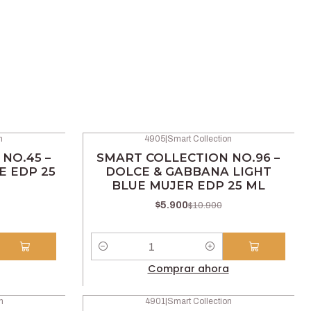
n
4905
|
Smart Collection
-46% OFF
NO.45 –
SMART COLLECTION NO.96 –
E EDP 25
DOLCE & GABBANA LIGHT
BLUE MUJER EDP 25 ML
$5.900
$10.900
Cantidad
Comprar ahora
n
4901
|
Smart Collection