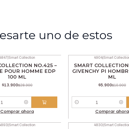
esarte uno de estos
4847
|
Smart Collection
4904
|
Smart Collectio
-46% OFF
OLLECTION NO.425 –
SMART COLLECTION 
E POUR HOMME EDP
GIVENCHY PI HOMBR
100 ML
ML
$13.900
$5.900
$28.900
$10.900
Cantidad
Comprar ahora
Comprar ahora
4893
|
Smart Collection
4830
|
Smart Collectio