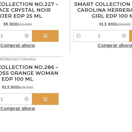
-52% OFF
OLLECTION NO.227 –
SMART COLLECTION 
ACE CRYSTAL NOIR
CAROLINA HERRER
JER EDP 25 ML
GIRL EDP 100 
$5.900
$13.900
$10.900
$28.900
Cantidad
Comprar ahora
Comprar ahora
4826
|
Smart Collection
OLLECTION NO.286 –
OSS ORANGE WOMAN
EDP 100 ML
$13.900
$28.900
Comprar ahora