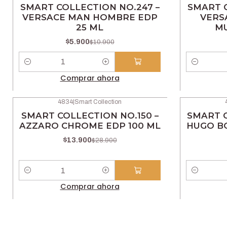
-46% OFF
-46% OFF
SMART COLLECTION NO.247 –
SMART C
VERSACE MAN HOMBRE EDP
VERS
25 ML
MU
$5.900
$10.900
Cantidad
Cantidad
Comprar ahora
4834
|
Smart Collection
-52% OFF
-52% OFF
SMART COLLECTION NO.150 –
SMART C
AZZARO CHROME EDP 100 ML
HUGO B
$13.900
$28.900
Cantidad
Cantidad
Comprar ahora