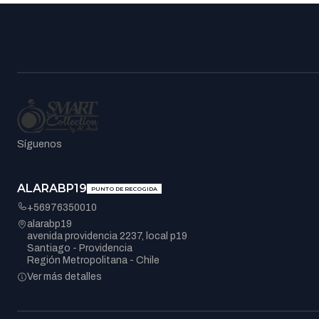
Síguenos
ALARABP19
PUNTO DE RECOGIDA
+56976350010
alarabp19
avenida providencia 2237, local p19
Santiago - Providencia
Región Metropolitana - Chile
Ver más detalles