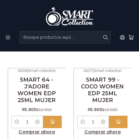
Perfumes Directo de Dubai a precios increibles.
Mujer
Filtros
4436
|
Smart collection
4437
|
Smart collection
-46% OFF
-46% OFF
SMART 64 -
SMART 99 -
J'ADORE
COCO WOMEN
WOMEN EDP
EDP 25ML
25ML MUJER
MUJER
$5.900
$5.900
$10.900
$10.900
Cantidad
Cantidad
Comprar ahora
Comprar ahora