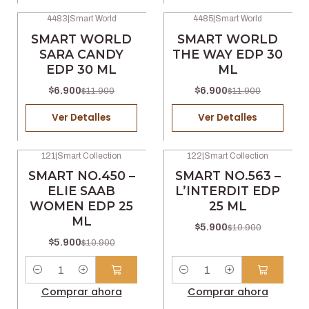
4483
|
Smart World
4485
|
Smart World
-42% OFF
-42% OFF
SMART WORLD
SMART WORLD
No disponible
No disponible
SARA CANDY
THE WAY EDP 30
EDP 30 ML
ML
$6.900
$6.900
$11.900
$11.900
Ver Detalles
Ver Detalles
121
|
Smart Collection
122
|
Smart Collection
-46% OFF
-46% OFF
SMART NO.450 –
SMART NO.563 –
ELIE SAAB
L’INTERDIT EDP
WOMEN EDP 25
25 ML
ML
$5.900
$10.900
$5.900
$10.900
Cantidad
Cantidad
Comprar ahora
Comprar ahora