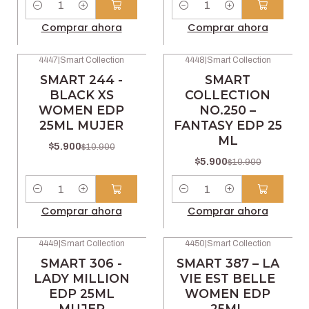
Cantidad
Cantidad
Comprar ahora
Comprar ahora
4447
|
Smart Collection
4448
|
Smart Collection
-46% OFF
-46% OFF
SMART 244 -
SMART
BLACK XS
COLLECTION
WOMEN EDP
NO.250 –
25ML MUJER
FANTASY EDP 25
ML
$5.900
$10.900
$5.900
$10.900
Cantidad
Cantidad
Comprar ahora
Comprar ahora
4449
|
Smart Collection
4450
|
Smart Collection
-46% OFF
-46% OFF
SMART 306 -
SMART 387 – LA
LADY MILLION
VIE EST BELLE
EDP 25ML
WOMEN EDP
MUJER
25ML