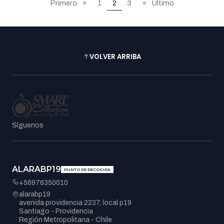
Primero
«
1
2
3
»
Último
VOLVER ARRIBA
Síguenos
ALARABP19
PUNTO DE RECOGIDA
+56976350010
alarabp19
avenida providencia 2237, local p19
Santiago - Providencia
Región Metropolitana - Chile