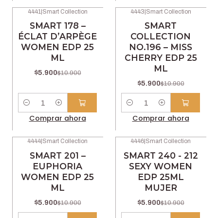
4441
|
Smart Collection
4443
|
Smart Collection
-46% OFF
-46% OFF
SMART 178 –
SMART
ÉCLAT D’ARPÈGE
COLLECTION
WOMEN EDP 25
NO.196 – MISS
ML
CHERRY EDP 25
ML
$5.900
$10.900
$5.900
$10.900
Cantidad
Cantidad
Comprar ahora
Comprar ahora
4444
|
Smart Collection
4446
|
Smart Collection
-46% OFF
-46% OFF
SMART 201 –
SMART 240 - 212
EUPHORIA
SEXY WOMEN
WOMEN EDP 25
EDP 25ML
ML
MUJER
$5.900
$5.900
$10.900
$10.900