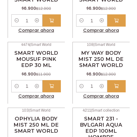
$6.900
$6.900
$12.900
$12.900
Cantidad
Cantidad
Comprar ahora
Comprar ahora
4474
|
Smart World
108
|
Smart World
-42% OFF
-47% OFF
SMART WORLD
MY WAY BODY
MOUSUF PINK
MIST 250 ML DE
EDP 30 ML
SMART WORLD
$6.900
$6.900
$11.900
$12.900
Cantidad
Cantidad
Comprar ahora
Comprar ahora
103
|
Smart World
4211
|
Smart collection
-47% OFF
-42% OFF
OPHYLIA BODY
SMART 231 -
MIST 250 ML DE
BVLGARI AQUA
SMART WORLD
EDP 100ML
HOMBRE