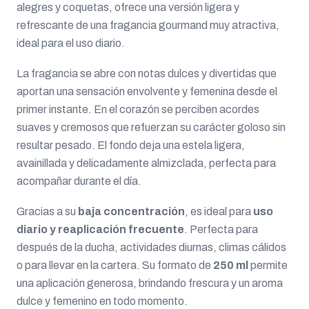
alegres y coquetas, ofrece una versión ligera y
refrescante de una fragancia gourmand muy atractiva,
ideal para el uso diario.
La fragancia se abre con notas dulces y divertidas que
aportan una sensación envolvente y femenina desde el
primer instante. En el corazón se perciben acordes
suaves y cremosos que refuerzan su carácter goloso sin
resultar pesado. El fondo deja una estela ligera,
avainillada y delicadamente almizclada, perfecta para
acompañar durante el día.
Gracias a su
baja concentración
, es ideal para
uso
diario y reaplicación frecuente
. Perfecta para
después de la ducha, actividades diurnas, climas cálidos
o para llevar en la cartera. Su formato de
250 ml
permite
una aplicación generosa, brindando frescura y un aroma
dulce y femenino en todo momento.