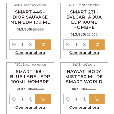
4363
|
Smart collection
4211
|
Smart collection
-42% OFF
-42% OFF
SMART 446 –
SMART 231 -
DIOR SAUVAGE
BVLGARI AQUA
MEN EDP 100 ML
EDP 100ML
HOMBRE
$13.900
$23.900
$13.900
$23.900
Cantidad
Cantidad
Comprar ahora
Comprar ahora
4201
|
Smart collection
141
|
Smart World
-42% OFF
-47% OFF
SMART 168 -
HAYAATI BODY
BLUE LABEL EDP
MIST 250 ML DE
100ML HOMBRE
SMART WORLD
$13.900
$6.900
$23.900
$12.900
Cantidad
Cantidad
Comprar ahora
Comprar ahora