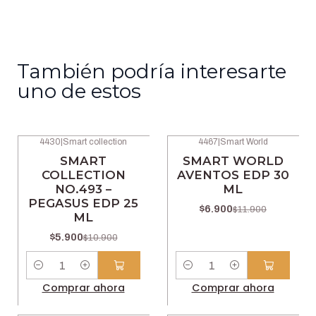
También podría interesarte
uno de estos
4430
|
Smart collection
4467
|
Smart World
-46% OFF
-42% OFF
SMART
SMART WORLD
COLLECTION
AVENTOS EDP 30
NO.493 –
ML
PEGASUS EDP 25
$6.900
$11.900
ML
$5.900
$10.900
Cantidad
Cantidad
Comprar ahora
Comprar ahora