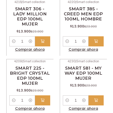
4215
|
Smart collection
4220
|
Smart collection
-42% OFF
-42% OFF
SMART 306 -
SMART 385 -
LADY MILLION
CREED MEN EDP
EDP 100ML
100ML HOMBRE
MUJER
$13.900
$23.900
$13.900
$23.900
Cantidad
Cantidad
Comprar ahora
Comprar ahora
4209
|
Smart collection
4230
|
Smart collection
-42% OFF
-42% OFF
SMART 225 -
SMART 581 - MY
BRIGHT CRYSTAL
WAY EDP 100ML
EDP 100ML
MUJER
MUJER
$13.900
$23.900
$13.900
$23.900
Cantidad
Cantidad
Comprar ahora
Comprar ahora