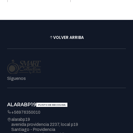
VOLVER ARRIBA
Síguenos
ALARABP19
PUNTO DE RECOGIDA
+56976350010
alarabp19
avenida providencia 2237, local p19
Santiago - Providencia