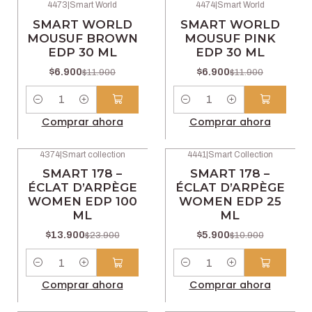
4473
|
Smart World
4474
|
Smart World
-42% OFF
-42% OFF
SMART WORLD
SMART WORLD
MOUSUF BROWN
MOUSUF PINK
EDP 30 ML
EDP 30 ML
$6.900
$6.900
$11.900
$11.900
Cantidad
Cantidad
Comprar ahora
Comprar ahora
4374
|
Smart collection
4441
|
Smart Collection
-42% OFF
-46% OFF
SMART 178 –
SMART 178 –
ÉCLAT D’ARPÈGE
ÉCLAT D’ARPÈGE
WOMEN EDP 100
WOMEN EDP 25
ML
ML
$13.900
$5.900
$23.900
$10.900
Cantidad
Cantidad
Comprar ahora
Comprar ahora