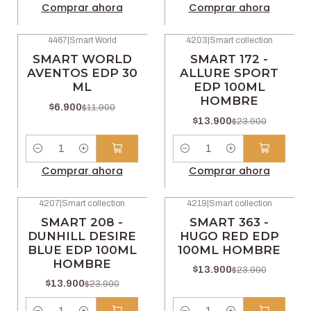
Comprar ahora
Comprar ahora
4467
|
Smart World
4203
|
Smart collection
-42% OFF
-42% OFF
SMART WORLD
SMART 172 -
AVENTOS EDP 30
ALLURE SPORT
ML
EDP 100ML
HOMBRE
$6.900
$11.900
$13.900
$23.900
Cantidad
Cantidad
Comprar ahora
Comprar ahora
4207
|
Smart collection
4219
|
Smart collection
-42% OFF
-42% OFF
SMART 208 -
SMART 363 -
DUNHILL DESIRE
HUGO RED EDP
BLUE EDP 100ML
100ML HOMBRE
HOMBRE
$13.900
$23.900
$13.900
$23.900