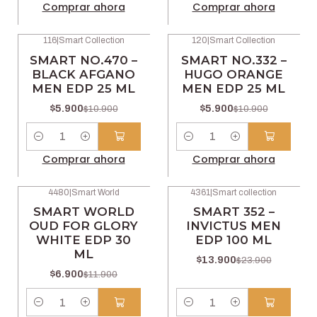
Comprar ahora
Comprar ahora
116
|
Smart Collection
120
|
Smart Collection
-46% OFF
-46% OFF
SMART NO.470 –
SMART NO.332 –
BLACK AFGANO
HUGO ORANGE
MEN EDP 25 ML
MEN EDP 25 ML
$5.900
$5.900
$10.900
$10.900
Cantidad
Cantidad
Comprar ahora
Comprar ahora
4480
|
Smart World
4361
|
Smart collection
-42% OFF
-42% OFF
SMART WORLD
SMART 352 –
OUD FOR GLORY
INVICTUS MEN
WHITE EDP 30
EDP 100 ML
ML
$13.900
$23.900
$6.900
$11.900
Cantidad
Cantidad