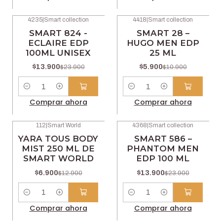
4235
|
Smart collection
4418
|
Smart collection
-42% OFF
-46% OFF
SMART 824 -
SMART 28 –
ECLAIRE EDP
HUGO MEN EDP
100ML UNISEX
25 ML
$13.900
$5.900
$23.900
$10.900
Cantidad
Cantidad
Comprar ahora
Comprar ahora
112
|
Smart World
4368
|
Smart collection
-47% OFF
-42% OFF
YARA TOUS BODY
SMART 586 –
MIST 250 ML DE
PHANTOM MEN
SMART WORLD
EDP 100 ML
$6.900
$13.900
$12.900
$23.900
Cantidad
Cantidad
Comprar ahora
Comprar ahora