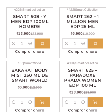
4226
|
Smart collection
4422
|
Smart Collection
-42% OFF
-46% OFF
SMART 508 - Y
SMART 262 – 1
MEN EDP 100ML
MILLION MEN
HOMBRE
EDP 25 ML
$13.900
$5.900
$23.900
$10.900
Cantidad
Cantidad
Comprar ahora
Comprar ahora
106
|
Smart World
4384
|
Smart collection
-47% OFF
-42% OFF
BAKARAT BODY
SMART 625 –
MIST 250 ML DE
PARADOXE
SMART WORLD
PRADA WOMEN
EDP 100 ML
$6.900
$12.900
$13.900
$23.900
Cantidad
Cantidad
Comprar ahora
Comprar ahora