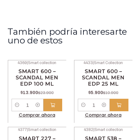
También podría interesarte
uno de estos
4369
|
Smart collection
4433
|
Smart Collection
-42% OFF
-46% OFF
SMART 600 –
SMART 600 –
SCANDAL MEN
SCANDAL MEN
EDP 100 ML
EDP 25 ML
$13.900
$5.900
$23.900
$10.900
Cantidad
Cantidad
Comprar ahora
Comprar ahora
4377
|
Smart collection
4382
|
Smart collection
-42% OFF
-42% OFF
SMART 227 –
SMART 538 –