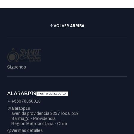
VOLVER ARRIBA
Síguenos
ALARABP19
PUNTO DE RECOGIDA
+56976350010
alarabp19
avenida providencia 2237, local p19
Santiago - Providencia
Región Metropolitana - Chile
Ver más detalles