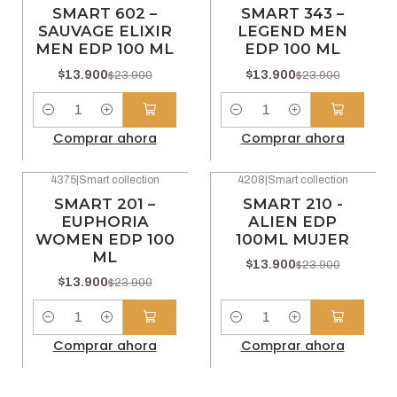
-42% OFF
-42% OFF
SMART 602 –
SMART 343 –
SAUVAGE ELIXIR
LEGEND MEN
MEN EDP 100 ML
EDP 100 ML
$13.900
$13.900
$23.900
$23.900
Cantidad
Cantidad
Comprar ahora
Comprar ahora
4375
|
Smart collection
4208
|
Smart collection
-42% OFF
-42% OFF
SMART 201 –
SMART 210 -
EUPHORIA
ALIEN EDP
WOMEN EDP 100
100ML MUJER
ML
$13.900
$23.900
$13.900
$23.900
Cantidad
Cantidad
Comprar ahora
Comprar ahora