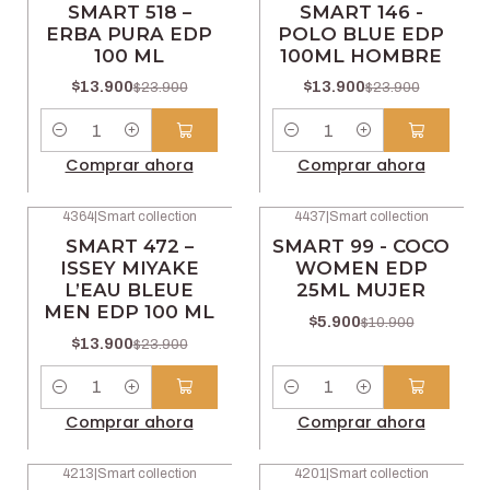
SMART 518 –
SMART 146 -
ERBA PURA EDP
POLO BLUE EDP
100 ML
100ML HOMBRE
$13.900
$13.900
$23.900
$23.900
Cantidad
Cantidad
Comprar ahora
Comprar ahora
4364
|
Smart collection
4437
|
Smart collection
-42% OFF
-46% OFF
SMART 472 –
SMART 99 - COCO
ISSEY MIYAKE
WOMEN EDP
L’EAU BLEUE
25ML MUJER
MEN EDP 100 ML
$5.900
$10.900
$13.900
$23.900
Cantidad
Cantidad
Comprar ahora
Comprar ahora
4213
|
Smart collection
4201
|
Smart collection
-42% OFF
-42% OFF