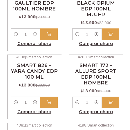
GAULTIER EDP
BLACK OPIUM
100ML HOMBRE
EDP 100ML
MUJER
$13.900
$23.900
$13.900
$23.900
Cantidad
Cantidad
Comprar ahora
Comprar ahora
4386
|
Smart collection
4203
|
Smart collection
-42% OFF
-42% OFF
SMART 826 –
SMART 172 -
YARA CANDY EDP
ALLURE SPORT
100 ML
EDP 100ML
HOMBRE
$13.900
$23.900
$13.900
$23.900
Cantidad
Cantidad
Comprar ahora
Comprar ahora
4381
|
Smart collection
4198
|
Smart collection
-42% OFF
-42% OFF