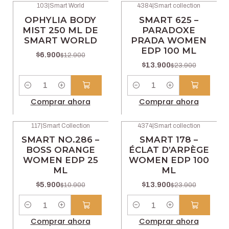
103
|
Smart World
4384
|
Smart collection
-47% OFF
-42% OFF
OPHYLIA BODY
SMART 625 –
MIST 250 ML DE
PARADOXE
SMART WORLD
PRADA WOMEN
EDP 100 ML
$6.900
$12.900
$13.900
$23.900
Cantidad
Cantidad
Comprar ahora
Comprar ahora
117
|
Smart Collection
4374
|
Smart collection
-46% OFF
-42% OFF
SMART NO.286 –
SMART 178 –
BOSS ORANGE
ÉCLAT D’ARPÈGE
WOMEN EDP 25
WOMEN EDP 100
ML
ML
$5.900
$13.900
$10.900
$23.900
Cantidad
Cantidad
Comprar ahora
Comprar ahora