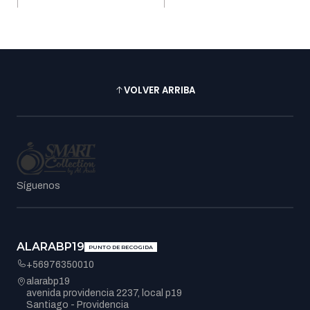
VOLVER ARRIBA
Síguenos
ALARABP19
PUNTO DE RECOGIDA
+56976350010
alarabp19
avenida providencia 2237, local p19
Santiago - Providencia