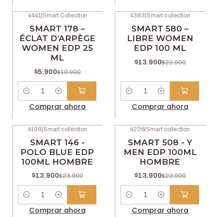
4441
|
Smart Collection
4383
|
Smart collection
-46% OFF
-42% OFF
SMART 178 –
SMART 580 –
ÉCLAT D’ARPÈGE
LIBRE WOMEN
WOMEN EDP 25
EDP 100 ML
ML
$13.900
$23.900
$5.900
$10.900
Cantidad
Cantidad
Comprar ahora
Comprar ahora
4198
|
Smart collection
4226
|
Smart collection
-42% OFF
-42% OFF
SMART 146 -
SMART 508 - Y
POLO BLUE EDP
MEN EDP 100ML
100ML HOMBRE
HOMBRE
$13.900
$13.900
$23.900
$23.900
Cantidad
Cantidad
Comprar ahora
Comprar ahora