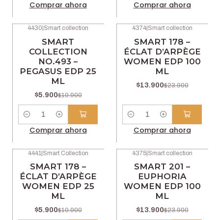
Comprar ahora
Comprar ahora
4430
|
Smart collection
4374
|
Smart collection
-46% OFF
-42% OFF
SMART
SMART 178 –
COLLECTION
ÉCLAT D’ARPÈGE
NO.493 –
WOMEN EDP 100
PEGASUS EDP 25
ML
ML
$13.900
$23.900
$5.900
$10.900
Cantidad
Cantidad
Comprar ahora
Comprar ahora
4441
|
Smart Collection
4375
|
Smart collection
-46% OFF
-42% OFF
SMART 178 –
SMART 201 –
ÉCLAT D’ARPÈGE
EUPHORIA
WOMEN EDP 25
WOMEN EDP 100
ML
ML
$5.900
$13.900
$10.900
$23.900