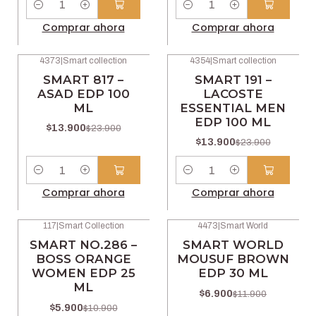
Cantidad
Cantidad
Comprar ahora
Comprar ahora
4373
|
Smart collection
4354
|
Smart collection
-42% OFF
-42% OFF
SMART 817 –
SMART 191 –
ASAD EDP 100
LACOSTE
ML
ESSENTIAL MEN
EDP 100 ML
$13.900
$23.900
$13.900
$23.900
Cantidad
Cantidad
Comprar ahora
Comprar ahora
117
|
Smart Collection
4473
|
Smart World
-46% OFF
-42% OFF
SMART NO.286 –
SMART WORLD
BOSS ORANGE
MOUSUF BROWN
WOMEN EDP 25
EDP 30 ML
ML
$6.900
$11.900
$5.900
$10.900