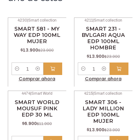
4230
|
Smart collection
4211
|
Smart collection
-42% OFF
-42% OFF
SMART 581 - MY
SMART 231 -
WAY EDP 100ML
BVLGARI AQUA
MUJER
EDP 100ML
HOMBRE
$13.900
$23.900
$13.900
$23.900
Cantidad
Cantidad
Comprar ahora
Comprar ahora
4474
|
Smart World
4215
|
Smart collection
-42% OFF
-42% OFF
SMART WORLD
SMART 306 -
MOUSUF PINK
LADY MILLION
EDP 30 ML
EDP 100ML
MUJER
$6.900
$11.900
$13.900
$23.900