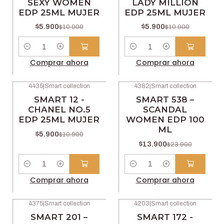
SEXY WOMEN
LADY MILLION
EDP 25ML MUJER
EDP 25ML MUJER
$5.900
$5.900
$10.900
$10.900
Cantidad
Cantidad
Comprar ahora
Comprar ahora
4435
|
Smart collection
4382
|
Smart collection
-46% OFF
-42% OFF
SMART 12 -
SMART 538 –
CHANEL NO.5
SCANDAL
EDP 25ML MUJER
WOMEN EDP 100
ML
$5.900
$10.900
$13.900
$23.900
Cantidad
Cantidad
Comprar ahora
Comprar ahora
4375
|
Smart collection
4203
|
Smart collection
-42% OFF
-42% OFF
SMART 201 –
SMART 172 -