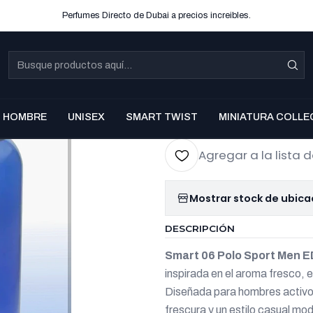
Perfumes Directo de Dubai a precios increibles.
|
SMART 06 
EDP 100 m
Co
HOMBRE
UNISEX
SMART TWIST
MINIATURA COLLE
Cantidad
Agregar a la lista d
Mostrar stock de ubica
DESCRIPCIÓN
Smart 06 Polo Sport Men 
inspirada en el aroma fresco, 
Diseñada para hombres activos
frescura y un estilo casual mo