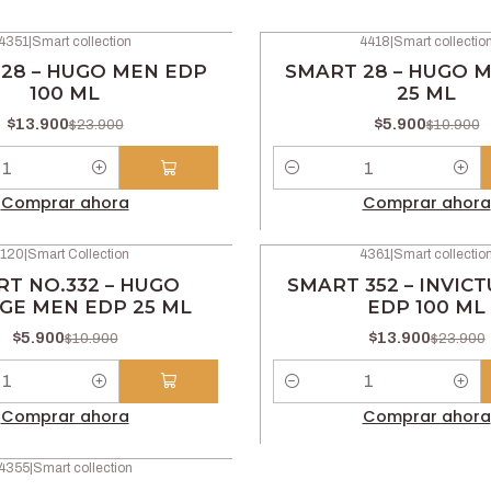
4351
|
Smart collection
4418
|
Smart collectio
-46% OFF
28 – HUGO MEN EDP
SMART 28 – HUGO 
100 ML
25 ML
$13.900
$5.900
$23.900
$10.900
Cantidad
Comprar ahora
Comprar ahora
120
|
Smart Collection
4361
|
Smart collectio
-42% OFF
T NO.332 – HUGO
SMART 352 – INVIC
GE MEN EDP 25 ML
EDP 100 ML
$5.900
$13.900
$10.900
$23.900
Cantidad
Comprar ahora
Comprar ahora
4355
|
Smart collection