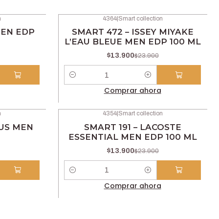
n
4364
|
Smart collection
-42% OFF
MEN EDP
SMART 472 – ISSEY MIYAKE
L’EAU BLEUE MEN EDP 100 ML
$13.900
$23.900
Cantidad
Comprar ahora
n
4354
|
Smart collection
-42% OFF
TUS MEN
SMART 191 – LACOSTE
ESSENTIAL MEN EDP 100 ML
$13.900
$23.900
Cantidad
Comprar ahora