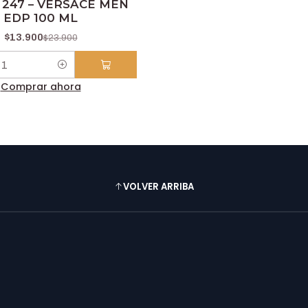
247 – VERSACE MEN
EDP 100 ML
$13.900
$23.900
Comprar ahora
VOLVER ARRIBA