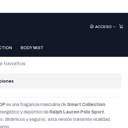
– Polo Sport Men
ACCESO
l
mprar Ahora
Agregar Al Carro
CTION
BODY MIST
e favoritos
ciones
EDP
es una fragancia masculina de
Smart Collection
,
energético y deportivo de
Ralph Lauren Polo Sport
.
, dinámicos y seguros, esta versión transmite vitalidad,
derno.