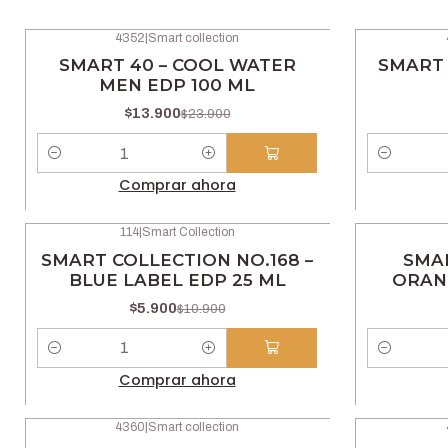
4352
|
Smart collection
-42% OFF
-42% OFF
SMART 40 – COOL WATER
SMART 
MEN EDP 100 ML
$13.900
$23.900
Cantidad
Cantidad
Comprar ahora
114
|
Smart Collection
-46% OFF
-46% OFF
SMART COLLECTION NO.168 –
SMAR
BLUE LABEL EDP 25 ML
ORAN
$5.900
$10.900
Cantidad
Cantidad
Comprar ahora
4360
|
Smart collection
-42% OFF
-42% OFF