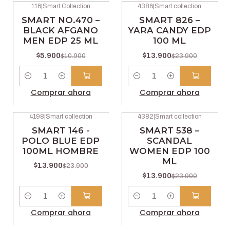
116
|
Smart Collection
4386
|
Smart collection
-46% OFF
-42% OFF
SMART NO.470 –
SMART 826 –
BLACK AFGANO
YARA CANDY EDP
MEN EDP 25 ML
100 ML
$5.900
$13.900
$10.900
$23.900
Cantidad
Cantidad
Comprar ahora
Comprar ahora
4198
|
Smart collection
4382
|
Smart collection
-42% OFF
-42% OFF
SMART 146 -
SMART 538 –
POLO BLUE EDP
SCANDAL
100ML HOMBRE
WOMEN EDP 100
ML
$13.900
$23.900
$13.900
$23.900
Cantidad
Cantidad
Comprar ahora
Comprar ahora