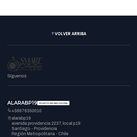
VOLVER ARRIBA
Síguenos
ALARABP19
PUNTO DE RECOGIDA
+56976350010
alarabp19
avenida providencia 2237, local p19
Santiago - Providencia
Región Metropolitana - Chile