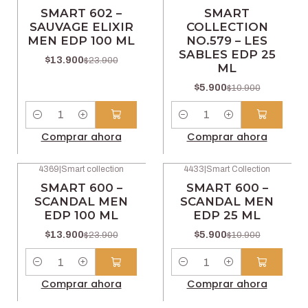
-42% OFF
-46% OFF
SMART 602 –
SMART
SAUVAGE ELIXIR
COLLECTION
MEN EDP 100 ML
NO.579 – LES
SABLES EDP 25
$13.900
$23.900
ML
$5.900
$10.900
Cantidad
Cantidad
Comprar ahora
Comprar ahora
4369
|
Smart collection
4433
|
Smart Collection
-42% OFF
-46% OFF
SMART 600 –
SMART 600 –
SCANDAL MEN
SCANDAL MEN
EDP 100 ML
EDP 25 ML
$13.900
$5.900
$23.900
$10.900
Cantidad
Cantidad
Comprar ahora
Comprar ahora