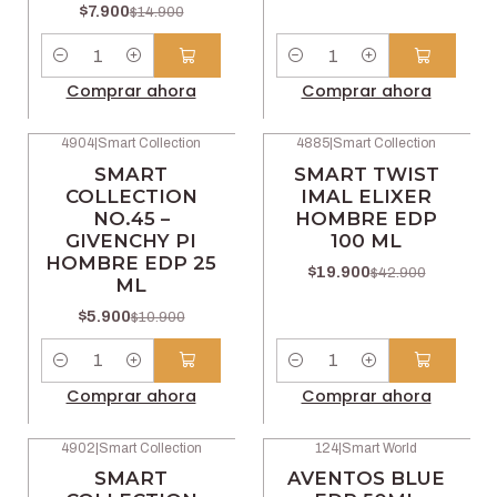
$7.900
$14.900
Cantidad
Cantidad
Comprar ahora
Comprar ahora
4904
|
Smart Collection
4885
|
Smart Collection
-46% OFF
-54% OFF
SMART
SMART TWIST
COLLECTION
IMAL ELIXER
NO.45 –
HOMBRE EDP
GIVENCHY PI
100 ML
HOMBRE EDP 25
$19.900
$42.900
ML
$5.900
$10.900
Cantidad
Cantidad
Comprar ahora
Comprar ahora
4902
|
Smart Collection
124
|
Smart World
-46% OFF
-47% OFF
SMART
AVENTOS BLUE