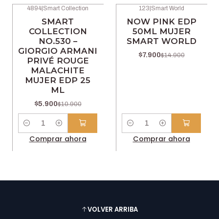
4894
|
Smart Collection
123
|
Smart World
-46% OFF
-47% OFF
SMART
NOW PINK EDP
COLLECTION
50ML MUJER
NO.530 –
SMART WORLD
GIORGIO ARMANI
$7.900
$14.900
PRIVÉ ROUGE
MALACHITE
MUJER EDP 25
ML
$5.900
$10.900
Cantidad
Cantidad
Comprar ahora
Comprar ahora
VOLVER ARRIBA