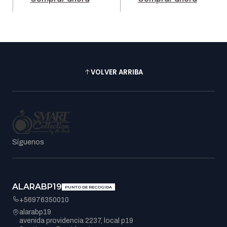
VOLVER ARRIBA
Síguenos
ALARABP19
PUNTO DE RECOGIDA
+56976350010
alarabp19
avenida providencia 2237, local p19