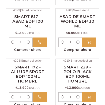
4373
|
Smart collection
4466
|
Smart World
-42% OFF
-50% OFF
SMART 817 –
ASAD DE SMART
ASAD EDP 100
WORLD EDP 30
ML
ML
$13.900
$5.900
$23.900
$11.900
Cantidad
Cantidad
Comprar ahora
Comprar ahora
4203
|
Smart collection
4210
|
Smart collection
-42% OFF
-42% OFF
SMART 172 -
SMART 229 -
ALLURE SPORT
POLO BLACK
EDP 100ML
EDP 100ML
HOMBRE
HOMBRE
$13.900
$13.900
$23.900
$23.900
Cantidad
Cantidad
Comprar ahora
Comprar ahora