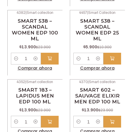
4382
|
Smart collection
4457
|
Smart Collection
-42% OFF
-46% OFF
SMART 538 –
SMART 538 –
SCANDAL
SCANDAL
WOMEN EDP 100
WOMEN EDP 25
ML
ML
$13.900
$5.900
$23.900
$10.900
Cantidad
Cantidad
Comprar ahora
Comprar ahora
4352
|
Smart collection
4370
|
Smart collection
-42% OFF
-42% OFF
SMART 183 –
SMART 602 –
LAPIDUS MEN
SAUVAGE ELIXIR
EDP 100 ML
MEN EDP 100 ML
$13.900
$13.900
$23.900
$23.900
Cantidad
Cantidad
Comprar ahora
Comprar ahora