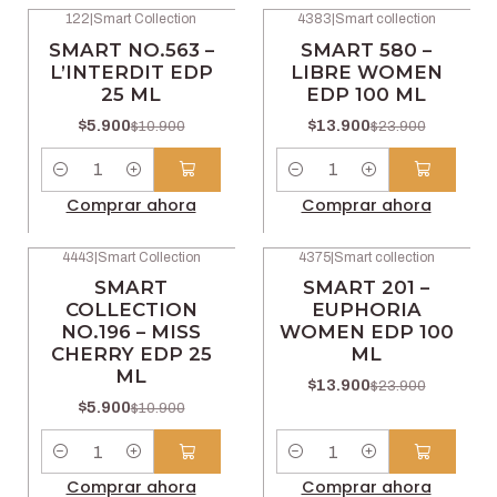
122
|
Smart Collection
4383
|
Smart collection
-46% OFF
-42% OFF
SMART NO.563 –
SMART 580 –
L’INTERDIT EDP
LIBRE WOMEN
25 ML
EDP 100 ML
$5.900
$13.900
$10.900
$23.900
Cantidad
Cantidad
Comprar ahora
Comprar ahora
4443
|
Smart Collection
4375
|
Smart collection
-46% OFF
-42% OFF
SMART
SMART 201 –
COLLECTION
EUPHORIA
NO.196 – MISS
WOMEN EDP 100
CHERRY EDP 25
ML
ML
$13.900
$23.900
$5.900
$10.900
Cantidad
Cantidad
Comprar ahora
Comprar ahora