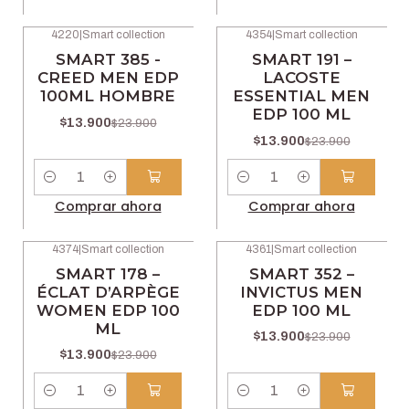
4220
|
Smart collection
4354
|
Smart collection
-42% OFF
-42% OFF
SMART 385 -
SMART 191 –
CREED MEN EDP
LACOSTE
100ML HOMBRE
ESSENTIAL MEN
EDP 100 ML
$13.900
$23.900
$13.900
$23.900
Cantidad
Cantidad
Comprar ahora
Comprar ahora
4374
|
Smart collection
4361
|
Smart collection
-42% OFF
-42% OFF
SMART 178 –
SMART 352 –
ÉCLAT D’ARPÈGE
INVICTUS MEN
WOMEN EDP 100
EDP 100 ML
ML
$13.900
$23.900
$13.900
$23.900
Cantidad
Cantidad