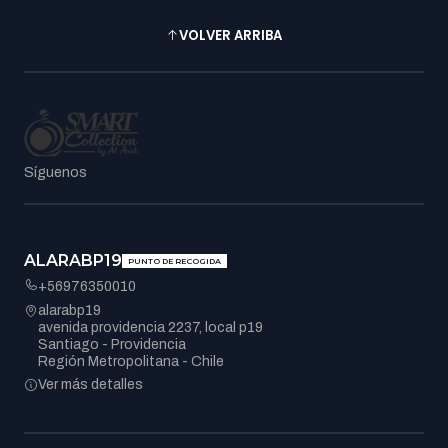
VOLVER ARRIBA
Síguenos
ALARABP19
PUNTO DE RECOGIDA
+56976350010
alarabp19
avenida providencia 2237, local p19
Santiago - Providencia
Región Metropolitana - Chile
Ver más detalles