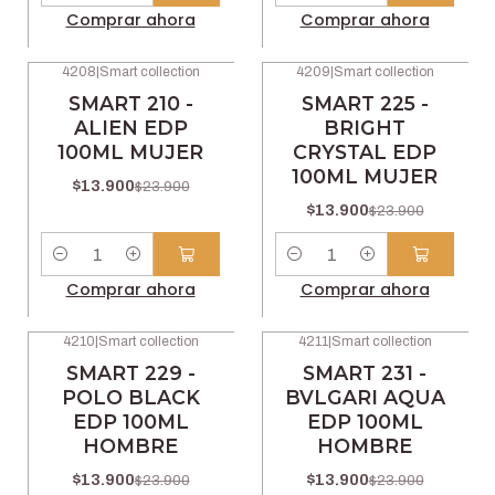
Comprar ahora
Comprar ahora
4208
|
Smart collection
4209
|
Smart collection
-42% OFF
-42% OFF
SMART 210 -
SMART 225 -
ALIEN EDP
BRIGHT
100ML MUJER
CRYSTAL EDP
100ML MUJER
$13.900
$23.900
$13.900
$23.900
Cantidad
Cantidad
Comprar ahora
Comprar ahora
4210
|
Smart collection
4211
|
Smart collection
-42% OFF
-42% OFF
SMART 229 -
SMART 231 -
POLO BLACK
BVLGARI AQUA
EDP 100ML
EDP 100ML
HOMBRE
HOMBRE
$13.900
$13.900
$23.900
$23.900