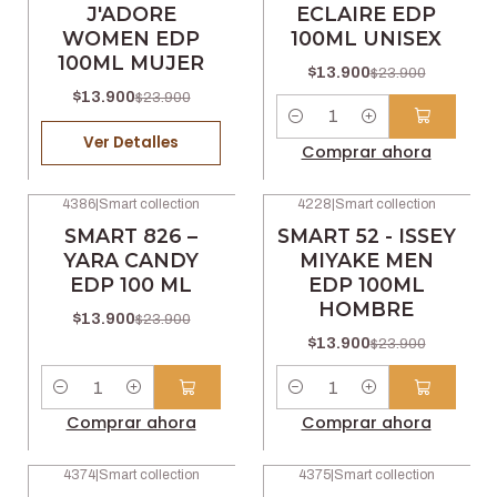
J'ADORE
ECLAIRE EDP
WOMEN EDP
100ML UNISEX
100ML MUJER
$13.900
$23.900
$13.900
$23.900
Cantidad
Ver Detalles
Comprar ahora
4386
|
Smart collection
4228
|
Smart collection
-42% OFF
-42% OFF
SMART 826 –
SMART 52 - ISSEY
YARA CANDY
MIYAKE MEN
EDP 100 ML
EDP 100ML
HOMBRE
$13.900
$23.900
$13.900
$23.900
Cantidad
Cantidad
Comprar ahora
Comprar ahora
4374
|
Smart collection
4375
|
Smart collection
-42% OFF
-42% OFF