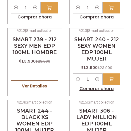
Cantidad
Cantidad
Comprar ahora
Comprar ahora
4212
|
Smart collection
4213
|
Smart collection
-42% OFF
-42% OFF
SMART 239 - 212
SMART 240 - 212
No disponible
SEXY MEN EDP
SEXY WOMEN
100ML HOMBRE
EDP 100ML
MUJER
$13.900
$23.900
$13.900
$23.900
Cantidad
Ver Detalles
Comprar ahora
4214
|
Smart collection
4215
|
Smart collection
-42% OFF
-42% OFF
SMART 244 -
SMART 306 -
BLACK XS
LADY MILLION
WOMEN EDP
EDP 100ML
100ML MUJER
MUJER