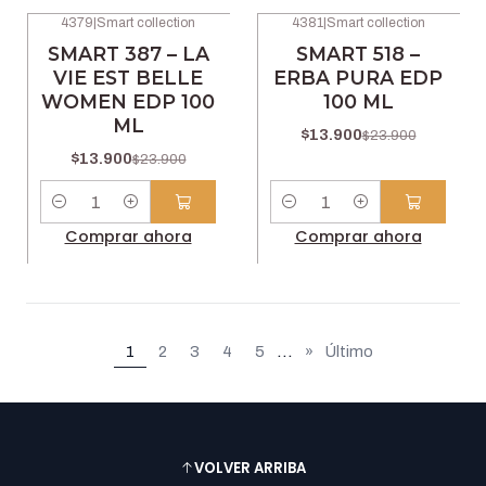
4379
|
Smart collection
4381
|
Smart collection
-42% OFF
-42% OFF
SMART 387 – LA
SMART 518 –
VIE EST BELLE
ERBA PURA EDP
WOMEN EDP 100
100 ML
ML
$13.900
$23.900
$13.900
$23.900
Cantidad
Cantidad
Comprar ahora
Comprar ahora
...
1
2
3
4
5
»
Último
VOLVER ARRIBA