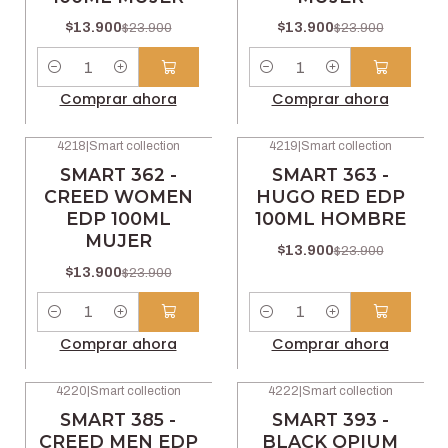
$13.900
$13.900
$23.900
$23.900
Cantidad
Cantidad
Comprar ahora
Comprar ahora
4218
|
Smart collection
4219
|
Smart collection
-42% OFF
-42% OFF
SMART 362 -
SMART 363 -
CREED WOMEN
HUGO RED EDP
EDP 100ML
100ML HOMBRE
MUJER
$13.900
$23.900
$13.900
$23.900
Cantidad
Cantidad
Comprar ahora
Comprar ahora
4220
|
Smart collection
4222
|
Smart collection
-42% OFF
-42% OFF
SMART 385 -
SMART 393 -
CREED MEN EDP
BLACK OPIUM