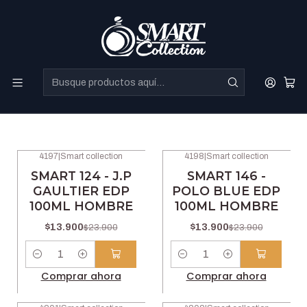
Perfumes Directo de Dubai a precios increibles.
Genero
Filtros
4197
|
Smart collection
4198
|
Smart collection
-42% OFF
-42% OFF
SMART 124 - J.P
SMART 146 -
GAULTIER EDP
POLO BLUE EDP
100ML HOMBRE
100ML HOMBRE
$13.900
$13.900
$23.900
$23.900
Cantidad
Cantidad
Comprar ahora
Comprar ahora