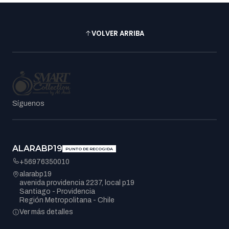
VOLVER ARRIBA
Síguenos
ALARABP19
PUNTO DE RECOGIDA
+56976350010
alarabp19
avenida providencia 2237, local p19
Santiago - Providencia
Región Metropolitana - Chile
Ver más detalles