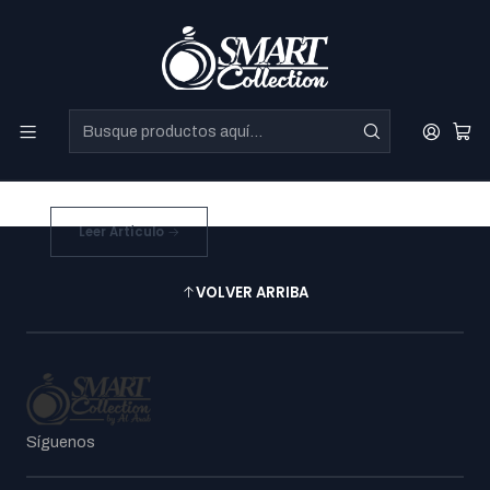
Perfumes Directo de Dubai a precios increibles.
Blog
17/6/2025
Entrada del
Blog
#Blog
Leer Artículo
VOLVER ARRIBA
Síguenos